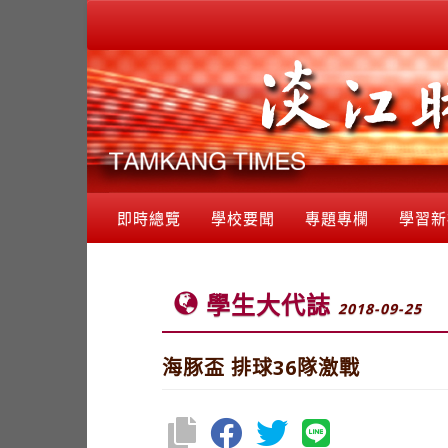
即時總覽
學校要聞
專題專欄
學習新
學生大代誌
2018-09-25
海豚盃 排球36隊激戰