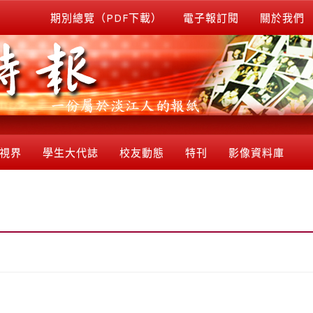
期別總覽（PDF下載）
電子報訂閱
關於我們
視界
學生大代誌
校友動態
特刊
影像資料庫