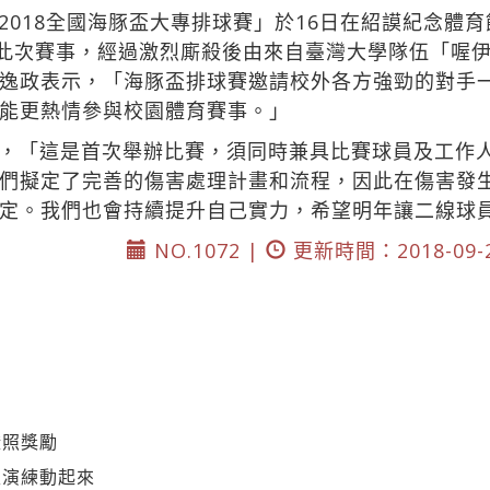
018全國海豚盃大專排球賽」於16日在紹謨紀念體育
與此次賽事，經過激烈廝殺後由來自臺灣大學隊伍「喔伊
逸政表示，「海豚盃排球賽邀請校外各方強勁的對手
能更熱情參與校園體育賽事。」
，「這是首次舉辦比賽，須同時兼具比賽球員及工作
們擬定了完善的傷害處理計畫和流程，因此在傷害發
定。我們也會持續提升自己實力，希望明年讓二線球
NO.1072 |
更新時間：2018-09-
證照獎勵
生演練動起來