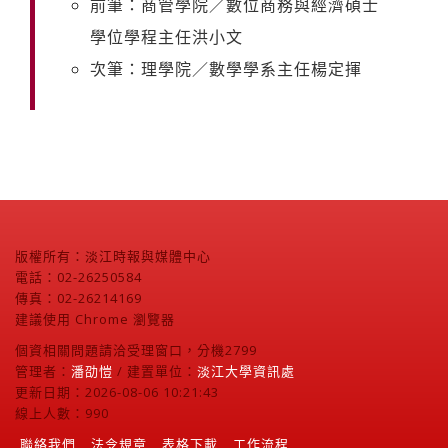
前筆：商管學院／數位商務與經濟碩士
學位學程主任洪小文
次筆：理學院／數學學系主任楊定揮
版權所有：淡江時報與媒體中心
電話：02-26250584
傳真：02-26214169
建議使用 Chrome 瀏覽器
個資相關問題請洽受理窗口，分機2799
管理者：
潘劭愷
/ 建置單位：
淡江大學資訊處
更新日期：2026-08-06 10:21:43
線上人數：990
聯絡我們
法令規章
表格下載
工作流程