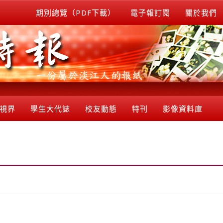
期別總覽（PDF下載）
電子報訂閱
關於我們
視界
學生大代誌
校友動態
特刊
影像資料庫