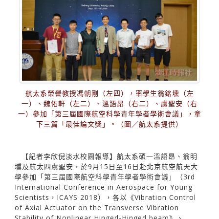
航太系榮譽教授馮朝剛（左四），率學生翁銘壎（左
一）、魏佑軒（左二）、溫語昂（右二）、虞聖安（右
一）參加「第三屆國際航空科學青年學者學術會議」，拿
下三篇「最佳論文獎」。（圖／航太系提供）
【記者李欣倪淡水校園報導】航太系碩一溫語昂、翁明
壎及航太四虞聖安，於9月15日至16日赴北京航空航天大
學參加「第三屆國際航空科學青年學者學術會議」（3rd
International Conference in Aerospace for Young
Scientists，ICAYS 2018），各以《Vibration Control
of Axial Actuator on the Transverse Vibration
Stability of Nonlinear Hinged-Hinged beam》、