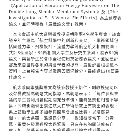
《Application of Vibration Energy Harvester on The
Double-Long-Slender-Membrane System》及《The
Investigation of F-16 Ventral Fin Effects》為主題發表
論文，並同時獲得「最佳論文獎」殊榮。
本次會議由航太系榮譽教授馮朝剛率4名學生與會，該會
議今年主題為「航空科學中的創新和交叉」，學術領域包
括固體力學、飛機設計、流體力學等航空航太相關範圍，
共計8個國家、36所相關大學生及研究生參與，發表85篇
論文。與會學生於會中全程使用英語發表論文，並回應評
審及來自世界各地的與會學者的提問，最後評審根據紙本
資料、上台報告內容以及應答情況給分，最終選出10篇最
佳論文。
航太系同學獲獎論文為該系教授王怡仁、副教授宛同以
及榮譽教授馮朝剛共同指導，馮朝剛表示：「每位參與會
議的學生皆利用暑假期間充分準備，能夠獲獎也相當不容
易，同時也顯現出淡江航太在學術研究上有突出的表現，
系上鼓勵學生能多加參與國際會議或比賽，以增廣見
聞。」航太系碩一溫語昂分享：「得知得獎當下十分震
驚，畢竟在發表過程太過緊張，只有在被詢問時較有自
信，加上競爭者眾多，能夠獲得最佳論文感到得來不