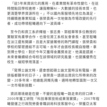
「這5年來資訊化的應用，在產業間有革命性變化，在這
時間點回學校進修，讓我瞭解AI、大數據的技術本質，也
更清楚學界資源所在。」不以國內客服領先地位為滿足，
持續精進專業知識，張榮貴再一次地做為市場改變的先行
者，成功帶領程曦邁向下一波高峰。
至今仍和資工系許輝煌、張志勇、郭經華等多位教授的
實驗室有產學合作，也曾任資工系校友會會長，甚至程曦
在淡江還有開課，且是大家搶著修的熱門課程，張榮貴和
學校的緊密連結不言可喻。去年才由張校長親自撥穗，拿
到博士學位，對於今年又獲得金鷹獎肯定，他滿是感謝。
未來會繼續結合母校在該領域的研究能量，也提攜優秀在
校生，縮短學用落差。
「寫博士論文時，還會想起碩士論文當時沒有電腦，連
排版都艱辛的日子。」張榮貴一語道出資訊化所帶來的改
變。20多年來，他總能洞燭先機，適時地轉型面對一次又
一次市場新挑戰。
資訊環境總是在變，不變的是程曦一路走來的好口碑，
2000年獲工研院「科技專案技術成果落實獎」、2007年程
曦營運之行政院勞委會職訓局科技客服中心，榮獲亞太客