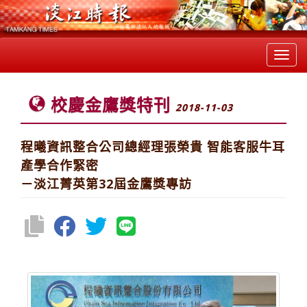
Toggl
navig
校慶金鷹獎特刊
2018-11-03
程曦資訊整合公司總經理張榮貴 智能客服牛耳
產學合作緊密
－淡江菁英第32屆金鷹獎專訪