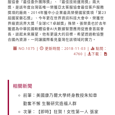
服協會『最佳委外團隊獎』、『最佳技術運用獎』兩大
獎，是該年度台灣區唯一榮獲亞太客服協會最佳客戶服務
獎項的廠商、2014年獲中小企業最高榮譽國家獎項「第23
屆國家磐石獎」、今年更在世界資訊科技大會中，榮獲世
界級資訊界大獎「全球ICT卓越獎」殊榮。張榮貴也於去年
獲選為中華民國軟體協會AI大數據智慧應用促進會首屆會
長，談起未來展望，他有更遠大的目標，希望透過軟協整
合國內資源，一同讓國際看見臺灣在該領域的實力。
NO.1075 |
更新時間：2018-11-03 |
點閱：
4760 |
下載：
相關新聞
前筆：美國康乃爾大學終身教授朱知章
勤奮不懈 生醫研究造福人群
次筆：【即時】狂賀！女性第一人 張家