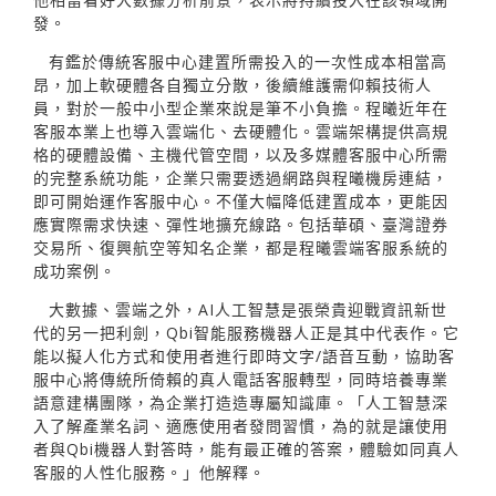
發。
有鑑於傳統客服中心建置所需投入的一次性成本相當高
昂，加上軟硬體各自獨立分散，後續維護需仰賴技術人
員，對於一般中小型企業來說是筆不小負擔。程曦近年在
客服本業上也導入雲端化、去硬體化。雲端架構提供高規
格的硬體設備、主機代管空間，以及多媒體客服中心所需
的完整系統功能，企業只需要透過網路與程曦機房連結，
即可開始運作客服中心。不僅大幅降低建置成本，更能因
應實際需求快速、彈性地擴充線路。包括華碩、臺灣證券
交易所、復興航空等知名企業，都是程曦雲端客服系統的
成功案例。
大數據、雲端之外，AI人工智慧是張榮貴迎戰資訊新世
代的另一把利劍，Qbi智能服務機器人正是其中代表作。它
能以擬人化方式和使用者進行即時文字/語音互動，協助客
服中心將傳統所倚賴的真人電話客服轉型，同時培養專業
語意建構團隊，為企業打造造專屬知識庫。「人工智慧深
入了解產業名詞、適應使用者發問習慣，為的就是讓使用
者與Qbi機器人對答時，能有最正確的答案，體驗如同真人
客服的人性化服務。」他解釋。