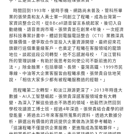
時間回到1993年，彼時手機、網路尚未普及，管科所畢
業的張榮貴和友人黃士軍一同創立了程曦，成為台灣第一
家資訊整合公司，從BBcall語音留言系統起家，後切入自
動總機、語音查詢市場。張榮貴並在創業4年後，一次經濟
部科技專案計畫中，體認到電腦電話整合（CTI）業務深具
發展價值，便爭取合作並投入大量資源開發，最終迎來花
旗銀行這個重量級客戶，也奠定了程曦在客服領域的龍頭
地位。談起這段公司轉型，他不忘感謝母校，「淡江管科
所的管理訓練，有助於我思考如何使公司不斷前進的方
法。」除金融業，包括華碩、長榮、臺灣高鐵、1999市民
專線、中油等大企業客服皆由程曦承攬，張榮貴自信地笑
說，「相信大家多少都有被程曦服務過的經驗。」
而程曦第二次轉型，和淡江淵源更深了。2013年時逢大
數據、AI人工智慧崛起，張榮貴深感客服領域會有大轉
變，為深入了解這些過去不熟悉的領域，他毅然決然回到
學校攻讀資工博士班。經過4年深造，張榮貴結合產學的研
發能量，將過去25年來客服所蒐集的資料，透過大數據分
析，篩選出有價值的資訊提供企業做為決策參考輔助，
「這讓程曦不僅提供企業服務，更進階成為策略夥伴。」
他相當看好大數據分析前景，表示將持續投入在該領域開