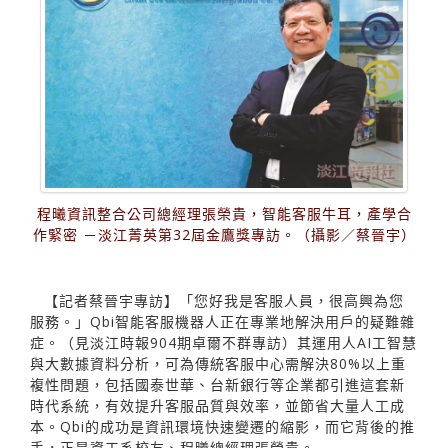
程曦資訊整合公司總經理張榮貴，智能客服牛耳，產學合
作緊密 －淡江菁英第32屆金鷹獎專訪。（攝影／蔡晉宇）
【記者蔡晉宇專訪】「您好我是客服人員，很高興為您
服務。」Qbi智能客服機器人正在專業地解決用戶的疑難雜
症。（見淡江時報904期卓爾不群專訪）其運用人AI工智慧
與大數據資料分析，可為傳統客服中心需解決80%以上重
複性問題，包括國泰世華、台新銀行等企業都引進這套新
時代系統，有效提升客服品質與效率，並節省大量人工成
本。Qbi的成功是資訊環境快速變遷的縮影，而它背後的推
手，正是資工系校友、程曦總經理張榮貴。