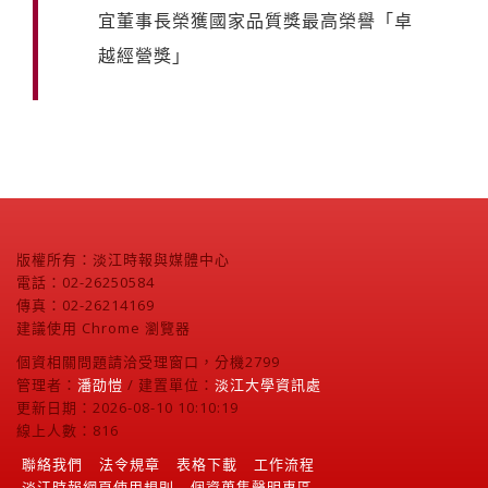
宜董事長榮獲國家品質獎最高榮譽「卓
越經營獎」
版權所有：淡江時報與媒體中心
電話：02-26250584
傳真：02-26214169
建議使用 Chrome 瀏覽器
個資相關問題請洽受理窗口，分機2799
管理者：
潘劭愷
/ 建置單位：
淡江大學資訊處
更新日期：2026-08-10 10:10:19
線上人數：816
聯絡我們
法令規章
表格下載
工作流程
淡江時報網頁使用規則
個資蒐集聲明專區