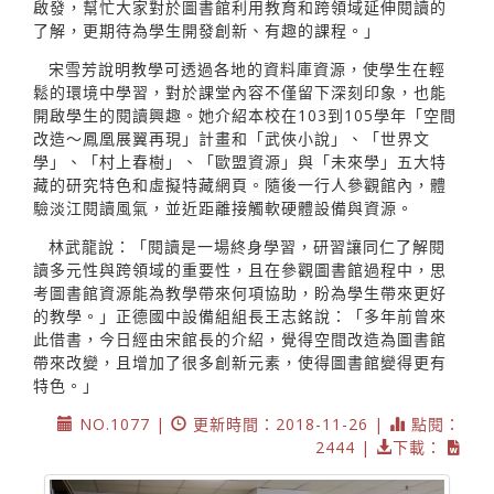
啟發，幫忙大家對於圖書館利用教育和跨領域延伸閱讀的
了解，更期待為學生開發創新、有趣的課程。」
宋雪芳說明教學可透過各地的資料庫資源，使學生在輕
鬆的環境中學習，對於課堂內容不僅留下深刻印象，也能
開啟學生的閱讀興趣。她介紹本校在103到105學年「空間
改造～鳳凰展翼再現」計畫和「武俠小說」、「世界文
學」、「村上春樹」、「歐盟資源」與「未來學」五大特
藏的研究特色和虛擬特藏網頁。隨後一行人參觀館內，體
驗淡江閱讀風氣，並近距離接觸軟硬體設備與資源。
林武龍說：「閱讀是一場終身學習，研習讓同仁了解閱
讀多元性與跨領域的重要性，且在參觀圖書館過程中，思
考圖書館資源能為教學帶來何項協助，盼為學生帶來更好
的教學。」正德國中設備組組長王志銘說：「多年前曾來
此借書，今日經由宋館長的介紹，覺得空間改造為圖書館
帶來改變，且增加了很多創新元素，使得圖書館變得更有
特色。」
NO.1077 |
更新時間：2018-11-26 |
點閱：
2444 |
下載：