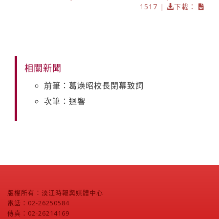
1517 |
下載：
相關新聞
前筆：葛煥昭校長閉幕致詞
次筆：迴響
版權所有：淡江時報與媒體中心
電話：02-26250584
傳真：02-26214169