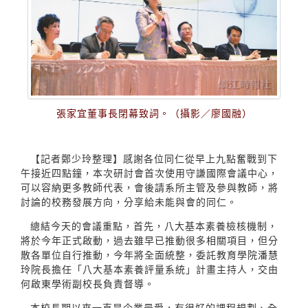
張家宜董事長閉幕致詞。（攝影／廖國融）
【記者鄭少玲整理】感謝各位同仁從早上九點奮戰到下
午接近四點鐘，本次研討會首次使用守謙國際會議中心，
可以容納更多教師代表，會後請系所主管及參與教師，將
討論的校務發展方向，分享給未能與會的同仁。
總結今天的會議重點，首先，八大基本素養檢核機制，
將於今年正式啟動，過去雖早已推動很多相關項目，但分
散各單位自行推動，今年將全面統整，委託教育學院潘慧
玲院長擔任「八大基本素養評量系統」計畫主持人，交由
何啟東學術副校長負責督導。
本校長期以來一直是企業最愛，有很好的課程規劃、全