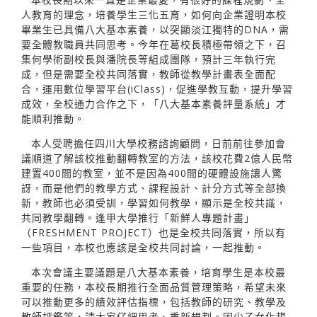
人教育的理念，培養學生三化五育，如何向企業證明本校
畢業生已具備八大基本素養，以突顯淡江獨特的DNA，需
要全體教職員共同思考。今年在葛校長積極帶領之下，召
集何學術副校長與潘院長等組成團隊，預計三年執行完
成，但是需要全校共同落實，教師從教學計畫表全面配
合，運用數位學習平台(iClass)，促進學教互動，提升學習
成效，全校通力合作之下，「八大基本素養評量系統」才
能順利推動。
本人受聘擔任四川大學校務諮詢顧問，日前前往參加會
議順道了解該校推動翻轉教室的方法，該校花費2億人民幣
建置400間的教室，並不是因為400間的硬體設施讓人驚
訝，而是他們的教學方式、課程設計、計分方式等全部換
新，教師也必須受訓，學習如何教學，顯示是全校共識，
共同教學翻轉。逢甲大學推行「新鮮人專題計畫」
（FRESHMENT PROJECT）也是全校共同落實，所以有
一些項目，本校也應該是全校共同討論，一起推動。
本次會議主要議題是八大基本素養，培育學生是本校最
重要的任務，本校長期推行全面品質管理策略，希望未來
可以推動更多的績效評估指標，包括教師的研究、教學及
教師評鑑等，請大家仔細思考、重新規劃。因少子女化趨