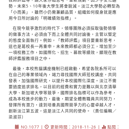
勢，未來5、10年後大學生將會銳減，淡江大學勢必轉型為
「小而美」，雖然小仍需兼顧品質，組織如何瘦身就是應
用今日所討論的「明確績效指標」。
在現今競爭激烈的時代下，領導團隊必須採取強勢領導
的做事方法，必須由下而上全體共同討論後，主管以堅定
的態度全面執行。例如，「教師評鑑」項目要重新思考，
這也是葛校長一再重申，未來教師都必須分工，增加至少
一項校務工作，如國際化、招生、募款等績效，顯現在教
師評鑑服務項目之中。
最後，本校熊貓講座機制已經啟動，希望各院系所可以
在自己的專業領域內，竭力尋找國際大師蒞校講座，共同
發表，加強國際研究，以提升本校國際化深度。淡江不需
要過度追求排名，以目前的經費和實力是難以與北京清華
大學、新加坡大學等競爭，國際排名指標可以作為參考，
成為本校進步的動力，最後，期望全體教職員共同努力，
發揮所有潛力，達到培養具國際競爭力的心靈卓越人才，
創新淡江第五波，這是淡江人共同的使命。（責任編輯／
梁淑芬）
NO.1077 |
更新時間：2018-11-26 |
點閱：