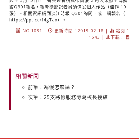
起至 3月15日止，有興趣者請攜帶兩張 2 吋大頭照至傳播
館Q301報名，報考攝影記者另須備妥個人作品（佳作 10
張）。相關資訊請到淡江時報 Q301詢問，或上網報名（
https://ppt.cc/f4gTax）。
NO.1081 |
更新時間：2019-02-18 |
點閱：
1543 |
下載：
相關新聞
前筆：寒假怎麼過？
次筆：25支寒假服務隊葛校長授旗