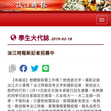
Toggl
navig
學生大代誌
2019-02-18
淡江時報新記者招募中
【本報訊】想體驗新聞工作嗎？想透過文字、攝影記錄
淡江大小事嗎？淡江時報招考文字和攝影記者，歡迎加入
我們的行列！2月19日起在文館木桌進行招生擺攤，有興趣
的同學可前往索取招生簡章，凡全校大一、大二及碩一同
學，不限科系，只要對新聞採訪、新聞攝影有想法、有熱
忱，歡迎報考淡江時報，累積傳媒實戰經驗。報名自即日