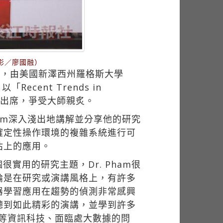
影／廖國融）
行，由美國新澤西州羅格斯大學
「Recent Trends in
逾400人出席，爭受大師親炙。
am深入淺出地講解並分享他的研究
確定性操作環境的複雜系統進行可
估上的應用。
用的研究主題，Dr. Pham很
論是在研究或演講風格上，有許多
器學習應用在趨勢的偵測非常感興
聽到如此精彩的演講，並學到許多
代等資訊科技、面臨處大數據的問