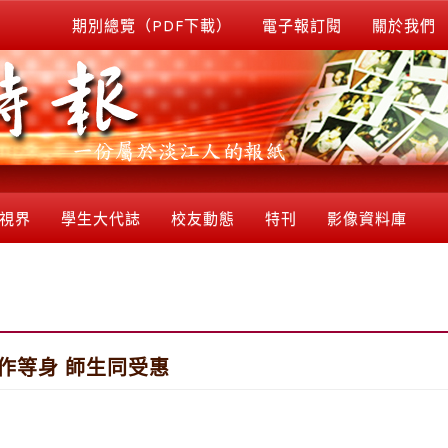
期別總覽（PDF下載）
電子報訂閱
關於我們
視界
學生大代誌
校友動態
特刊
影像資料庫
m著作等身 師生同受惠