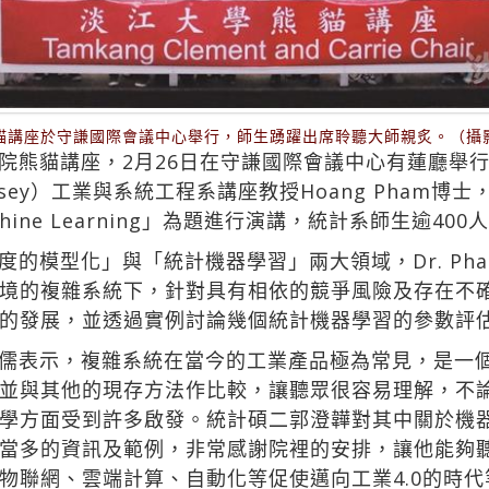
貓講座於守謙國際會議中心舉行，師生踴躍出席聆聽大師親炙。（攝
院熊貓講座，2月26日在守謙國際會議中心有蓮廳舉
ew Jersey）工業與系統工程系講座教授Hoang Pham博士，以
tical Machine Learning」為題進行演講，統計系師生
的模型化」與「統計機器學習」兩大領域，Dr. Ph
境的複雜系統下，針對具有相依的競爭風險及存在不
的發展，並透過實例討論幾個統計機器學習的參數評
表示，複雜系統在當今的工業產品極為常見，是一個很實
並與其他的現存方法作比較，讓聽眾很容易理解，不
學方面受到許多啟發。統計碩二郭澄韡對其中關於機
當多的資訊及範例，非常感謝院裡的安排，讓他能夠
物聯網、雲端計算、自動化等促使邁向工業4.0的時