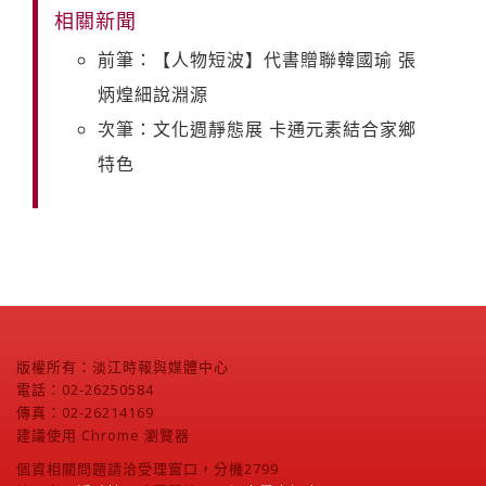
相關新聞
前筆：【人物短波】代書贈聯韓國瑜 張
炳煌細說淵源
次筆：文化週靜態展 卡通元素結合家鄉
特色
版權所有：淡江時報與媒體中心
電話：02-26250584
傳真：02-26214169
建議使用 Chrome 瀏覽器
個資相關問題請洽受理窗口，分機2799