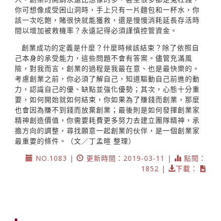
你可想像成受困山洞時，手上只有一片麵包和一杯水，你
該一次吃飽，賭很快就能獲救，還是慢慢消耗延長存活時
間以增加被救機率？永遠記得必須謹慎控管資金。
創業成功的定義是什麼？什麼時候該結束？除了依照自
己本身的承受能力，這些問題不會有答案。儘管充滿風
險，對我而言，創業的過程是我最在意、也是最快樂的。
考慮創業之前，你必須了解自己，知道驅動自己前進的動
力，認識自己的優、缺點並強化優勢；其次，心態十分重
要，如何開始就如何結束，你如果為了賺錢而創業，那麼
也會因為賺不到錢而放棄創業；最後則是如何發揮創業家
精神創造價值，你需要耗費更多努力去建立團隊精神，承
擔方向的調整，尋找願意一起創業的伙伴，是一個創業家
最重要的條件。（文／丁孟暄 整理）
NO.1083 |
更新時間：2019-03-11 |
點閱：
1852 |
下載：