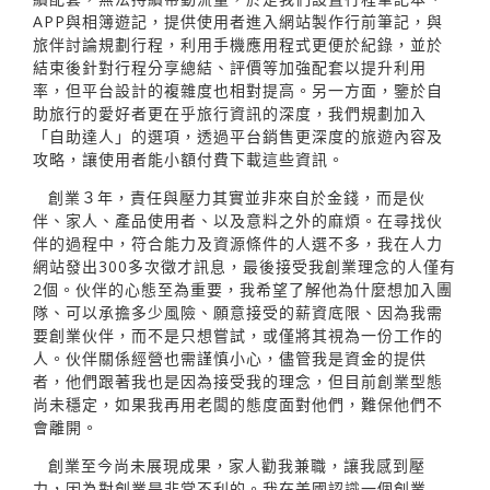
APP與相簿遊記，提供使用者進入網站製作行前筆記，與
旅伴討論規劃行程，利用手機應用程式更便於紀錄，並於
結束後針對行程分享總結、評價等加強配套以提升利用
率，但平台設計的複雜度也相對提高。另一方面，鑒於自
助旅行的愛好者更在乎旅行資訊的深度，我們規劃加入
「自助達人」的選項，透過平台銷售更深度的旅遊內容及
攻略，讓使用者能小額付費下載這些資訊。
創業３年，責任與壓力其實並非來自於金錢，而是伙
伴、家人、產品使用者、以及意料之外的麻煩。在尋找伙
伴的過程中，符合能力及資源條件的人選不多，我在人力
網站發出300多次徵才訊息，最後接受我創業理念的人僅有
2個。伙伴的心態至為重要，我希望了解他為什麼想加入團
隊、可以承擔多少風險、願意接受的薪資底限、因為我需
要創業伙伴，而不是只想嘗試，或僅將其視為一份工作的
人。伙伴關係經營也需謹慎小心，儘管我是資金的提供
者，他們跟著我也是因為接受我的理念，但目前創業型態
尚未穩定，如果我再用老闆的態度面對他們，難保他們不
會離開。
創業至今尚未展現成果，家人勸我兼職，讓我感到壓
力，因為對創業是非常不利的。我在美國認識一個創業