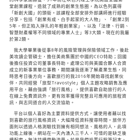
堂創業課程，造就了成熟的創業生態圈，為以色列贏得
「新創大國」的頭銜。該課程全部安排外部講師進行經驗
分享，包括「創業有成、白手起家的大人物」、「創業2到
5年，但正陷入掙扎的年輕創業家」、以及「法律、行銷、
智慧財產權等不同領域的專業人士」等3大類。現在的我屬
於第2類。
我大學畢業後從事8年的風險管理與保險領域工作，後赴
美攻讀企管碩士，擔任美商集團於中國的CEO特助；回國
後擔任投資公司董事長特助，處理公司與美國合夥人合資
成立的新事業單位事務，期間讓我逐漸了解產業生態，同
時思考日後方向。喜歡旅行的我2016年開始尋找創業伙
伴，共同經營「旅型Travostyle」個人主題攻略銷售及應
用平台，藉由強調「旅行風格」，提供喜歡自助旅行的人
在線上免費資訊外，更有效率獲得完整且可應用的旅程資
訊，與志同道合的人交流協助。
平台以個人喜好為主要資料提供方式，讓使用者藉以找
到喜歡的旅行風格資訊，大幅降低資料搜尋時間。旅伴方
面則以透過人格測驗找到擁有相同想法、風格的人，此項
功能上線後，網站在一天內湧入三千人，可惜的是缺乏後
續配套，無法持續帶動流量，於是我們設置行程筆記本、