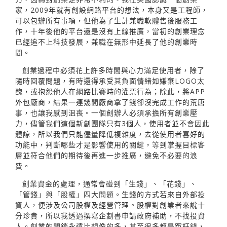
家，2009年就有創設網路平台的想法，本身又是工程師，
可以包辦所有事項，但他為了生計兼職軟體售後服務工
作，十年後他的平台還是沒有上線推廣，當初的創業理念
已經追不上科技發展，兼職在無形中延長了他的創業時
間。
創業過程中必須花上許多時間與心力滿足使用者，除了
隨時回覆問題，有時還得承受其負面情緒如嫌棄LOGO太
醜，或抱怨他人在網路比賽時的灌票行為；除此，將APP
外包廠商，結果一連幾間廠商拿了錢卻沒完成工作的荒唐
事，也讓我感到沮喪。一個創辦人必須承擔所有創業壓
力，儘管我們這個新創團隊只有3個人，使用者並不會因此
體諒，所以我們只能儘量降低複雜度，去從使用者喜好的
功能中，判斷哪些才是影響使用的關鍵，等到掌握目標客
層並符合他們的期待後再進一步推廣，避免不必要的浪
費。
創業資金的處理，通常會碰到「生錢」、「花錢」、
「管錢」與「股權」四大問題。生錢的方式若來自外部投
資人，便涉及公司股權及經營管理。股權對創業者來說十
分珍貴，所以我透過撰寫企劃書申請政府補助，不找投資
人。創業的開銷永遠比想像的多，甚至很多都是冤枉錢，