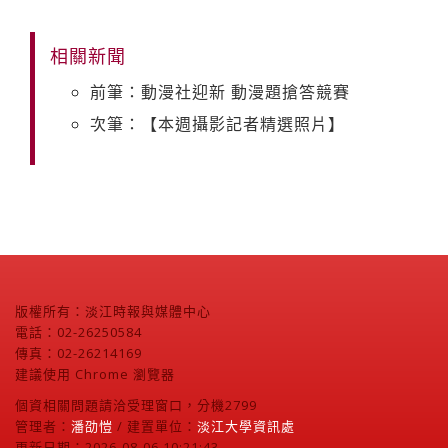
相關新聞
前筆：動漫社迎新 動漫題搶答競賽
次筆：【本週攝影記者精選照片】
版權所有：淡江時報與媒體中心
電話：02-26250584
傳真：02-26214169
建議使用 Chrome 瀏覽器
個資相關問題請洽受理窗口，分機2799
管理者：
潘劭愷
/ 建置單位：
淡江大學資訊處
更新日期：2026-08-06 10:21:43