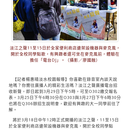
淡江之聲11至15日於全家便利商店邊架設機器與麥克風，
開於全校同學點歌，有興趣者還可坐在麥克風前，體驗在
擔任「電台DJ」。（攝影／廖國融）
【記者楊惠晴淡水校園報導】你喜歡在錄音室內談天說
地嗎？你嚮往廣播人的精彩生活嗎？淡江之聲廣播電台招
收新聲，即日起到3月29日下午5時，可至O302繳交報名
表。3月25日下午6時30分在O303與3月27日下午6時30分
也將在Q306辦招生說明會，歡迎有興趣的大一同學前往了
解。
將於3月18日中午12時正式開播的淡江之聲，11至15日
於全家便利商店邊架設機器與麥克風，開於全校同學點