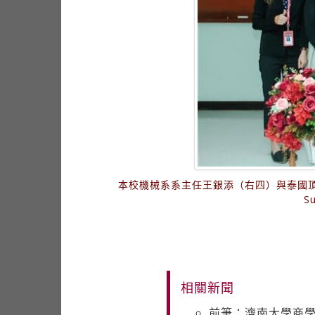
本校機械系系主任王銀添（右四）與泰國頂尖大學瑪希敦大學
S
相關新聞
前筆：濟南大學商