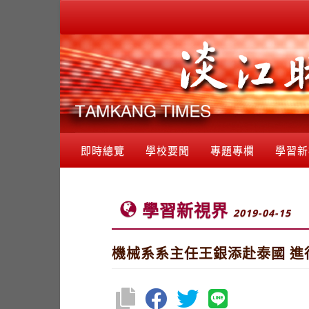
即時總覽
學校要聞
專題專欄
學習新
學習新視界
2019-04-15
機械系系主任王銀添赴泰國 進