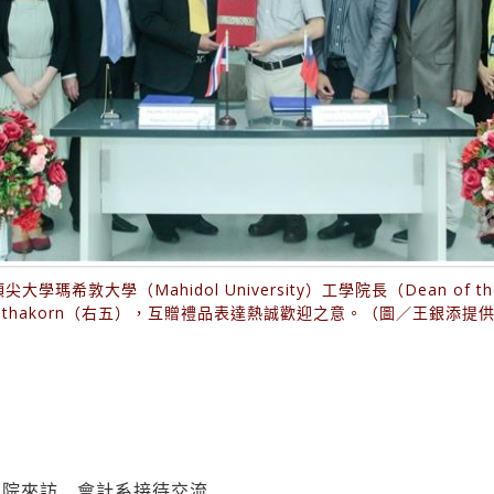
（Mahidol University）工學院長（Dean of the Faculty 
uthakorn（右五），互贈禮品表達熱誠歡迎之意。（圖／王銀添提
學院來訪 會計系接待交流