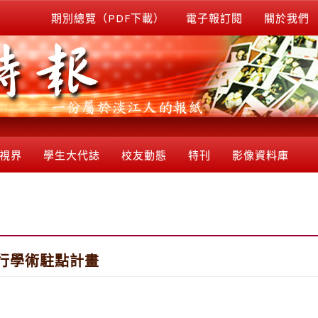
期別總覽（PDF下載）
電子報訂閱
關於我們
視界
學生大代誌
校友動態
特刊
影像資料庫
行學術駐點計畫