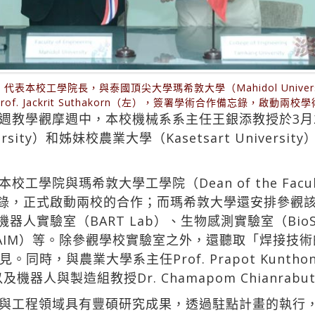
本校工學院長，與泰國頂尖大學瑪希敦大學（Mahidol University
ering）Prof. Jackrit Suthakorn（左），簽署學術合作備忘錄，
週教學觀摩週中，本校機械系系主任王銀添教授於3月2
ersity）和姊妹校農業大學（Kasetsart Unive
與瑪希敦大學工學院（Dean of the Faculty of
署合作備忘錄，正式啟動兩校的合作；而瑪希敦大學還安排參觀
的生醫與機器人實驗室（BART Lab）、生物感測實驗室（B
（AIM）等。除參觀學校實驗室之外，還聽取「焊接技
時，與農業大學系主任Prof. Prapot Kuntho
ek，以及機器人與製造組教授Dr. Chamapom Chianr
與工程領域具有豐碩研究成果，透過駐點計畫的執行