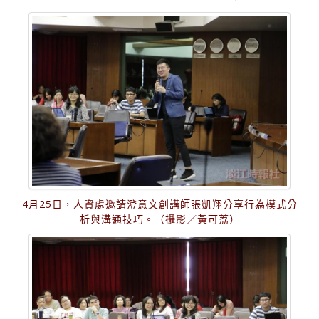
4月25日，人資處邀請澄意文創講師張凱翔分享行為模式分
析與溝通技巧。（攝影／黃可荔）