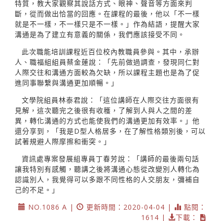
特質，教大家觀察其說話方式、眼神、聲音等方面來判
斷，從而做出恰當的回應。在課程的最後，他以「不一樣
就是不一樣，不一樣只是不一樣。」作為結語，提醒大家
溝通是為了建立有意義的關係，我們應該接受不同。
此次職能培訓課程近百位校內教職員參與。其中，承辦
人、職福組組員蔡金蓮說：「先前做過調查，發現同仁對
人際交往和溝通方面較為欠缺，所以課程主題也是為了促
進同事聯繫與溝通更加順暢。」
文學院組員林泰君說：「這位講師在人際交往方面很有
見解，這次聽完之後很有收穫，了解到人與人之間的差
異，轉化溝通的方式也能使我們的溝通更加有效率。」他
還分享到，「我是D型人格居多，在了解性格類別後，可以
試著規避人際摩擦和衝突。」
資訊處專案發展組專員丁春芳說：「講師的最後兩句話
讓我特別有感觸，聽講之後將溝通心態從改變別人轉化為
認識別人，我覺得可以多跟不同性格的人交朋友，彌補自
己的不足。」
NO.1086 A |
更新時間：2020-04-04 |
點閱：
1614 |
下載：