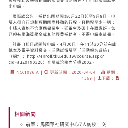
及與校務及學術相關的國際交流活動等，均可向國際處提
出申請。
國際處公告，補助出國期間為6月22日起至9月8日，申
請人須自行規劃短期國際移動的行程，且期程至少一週；
申請人資格不含應屆畢業生、延畢生及碩士在職專班，如
已領有學海獎學金或其他經費補助者，不得申請本計畫。
計畫自即日起開放申請，4月30日上午11時30分前完成
紙本及電子資料繳交，活動詳情請至「活動報名系統」
（網址：
http://enroll.tku.edu.tw/course.aspx?
cid=au20190320）查閱或洽校內分機2002。
NO.1086 A |
更新時間：2020-04-04 |
點閱：
1369 |
下載：
相關新聞
前筆：馬國華社研究中心7人訪校 交