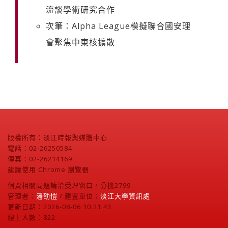
流談學術研究合作
次筆：Alpha League模擬聯合國安理
會聚焦中東核擴散
版權所有：淡江時報與媒體中心
電話：02-26250584
傳真：02-26214169
建議使用 Chrome 瀏覽器
個資相關問題請洽受理窗口，分機2799
管理者：
潘劭愷
/ 建置單位：
淡江大學資訊處
更新日期：2026-08-06 10:21:43
線上人數：822