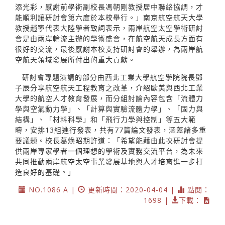
添光彩，感謝前學術副校長馮朝剛教授居中聯絡協調，才
能順利讓研討會第六度於本校舉行。」南京航空航天大學
教授趙寧代表大陸學者致詞表示，兩岸航空太空學術研討
會是由兩岸輪流主辦的學術盛會，在航空航天成長方面有
很好的交流，最後感謝本校支持研討會的舉辦，為兩岸航
空航天領域發展所付出的重大貢獻。
研討會專題演講的部分由西北工業大學航空學院院長鄧
子辰分享航空航天工程教育之改革，介紹歐美與西北工業
大學的航空人才教育發展，而分組討論內容包含「流體力
學與空氣動力學」、「計算與實驗流體力學」、「固力與
結構」、「材料科學」和「飛行力學與控制」等五大範
疇，安排13組進行發表，共有77篇論文發表，涵蓋諸多重
要議題。校長葛煥昭期許道：「希望能藉由此次研討會提
供兩岸專家學者一個理想的學術及實務交流平台，為未來
共同推動兩岸航空太空事業發展基地與人才培育進一步打
造良好的基礎。」
NO.1086 A |
更新時間：2020-04-04 |
點閱：
1698 |
下載：