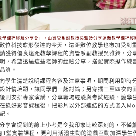
教學課程經驗分享會」，由資管系副教授吳雅鈴分享遠距教學課程經
數位科技愈形發達的今天，遠距數位教學也愈加受到重
請獲得優良遠距教學課程的資管系副教授吳雅鈴，分享
明，希望透過這些老師的經驗分享，搭配實際操作練
品質。
向學生清楚說明課程內容及注意事項，期間利用即時
設計情境題，讓同學們一起討論；另穿插三至四次的
後則安排專家演講，分享職場經驗與考試經驗，讓學
在錄好影音課程後，把影片以外部連結的方式嵌入Moo
記。
分享會提到的線上小考是令我印象比較深刻的，不僅
後有1堂實體課程，更利用活潑生動的遊戲互動加深學生