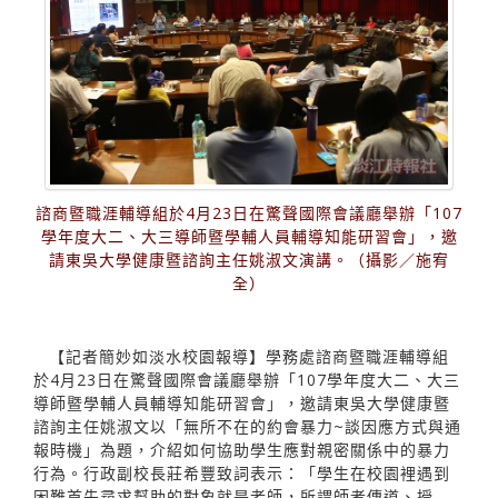
諮商暨職涯輔導組於4月23日在驚聲國際會議廳舉辦「107
學年度大二、大三導師暨學輔人員輔導知能研習會」，邀
請東吳大學健康暨諮詢主任姚淑文演講。（攝影／施宥
全）
【記者簡妙如淡水校園報導】學務處諮商暨職涯輔導組
於4月23日在驚聲國際會議廳舉辦「107學年度大二、大三
導師暨學輔人員輔導知能研習會」，邀請東吳大學健康暨
諮詢主任姚淑文以「無所不在的約會暴力~談因應方式與通
報時機」為題，介紹如何協助學生應對親密關係中的暴力
行為。行政副校長莊希豐致詞表示：「學生在校園裡遇到
困難首先尋求幫助的對象就是老師，所謂師者傳道、授