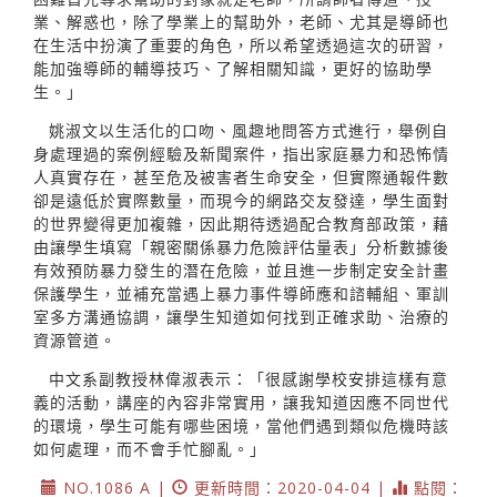
業、解惑也，除了學業上的幫助外，老師、尤其是導師也
在生活中扮演了重要的角色，所以希望透過這次的研習，
能加強導師的輔導技巧、了解相關知識，更好的協助學
生。」
姚淑文以生活化的口吻、風趣地問答方式進行，舉例自
身處理過的案例經驗及新聞案件，指出家庭暴力和恐怖情
人真實存在，甚至危及被害者生命安全，但實際通報件數
卻是遠低於實際數量，而現今的網路交友發達，學生面對
的世界變得更加複雜，因此期待透過配合教育部政策，藉
由讓學生填寫「親密關係暴力危險評估量表」分析數據後
有效預防暴力發生的潛在危險，並且進一步制定安全計畫
保護學生，並補充當遇上暴力事件導師應和諮輔組、軍訓
室多方溝通協調，讓學生知道如何找到正確求助、治療的
資源管道。
中文系副教授林偉淑表示：「很感謝學校安排這樣有意
義的活動，講座的內容非常實用，讓我知道因應不同世代
的環境，學生可能有哪些困境，當他們遇到類似危機時該
如何處理，而不會手忙腳亂。」
NO.1086 A |
更新時間：2020-04-04 |
點閱：