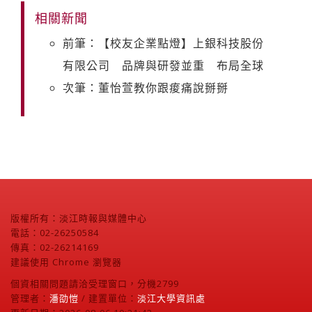
相關新聞
前筆：【校友企業點燈】上銀科技股份
有限公司 品牌與研發並重 布局全球
次筆：董怡萱教你跟痠痛說掰掰
版權所有：淡江時報與媒體中心
電話：02-26250584
傳真：02-26214169
建議使用 Chrome 瀏覽器
個資相關問題請洽受理窗口，分機2799
管理者：
潘劭愷
/ 建置單位：
淡江大學資訊處