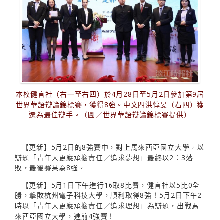
本校健言社（右一至右四）於4月28日至5月2日參加第9屆
世界華語辯論錦標賽，獲得8強。中文四洪惇旻（右四）獲
選為最佳辯手。（圖／世界華語辯論錦標賽提供）
【更新】5月2日的8強賽中，對上馬來西亞國立大學，以
辯題「青年人更應承擔責任／追求夢想」最終以2：3落
敗，最後賽果為8強。
【更新】5月1日下午進行16取8比賽，健言社以5比0全
勝，擊敗杭州電子科技大學，順利取得8強！5月2日下午2
時以「青年人更應承擔責任／追求理想」為辯題，出戰馬
來西亞國立大學，進前4強賽！