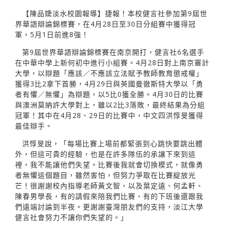
【陳品婕淡水校園報導】捷報！本校健言社參加第9屆世
界華語辯論錦標賽，在4月28日至30日分組賽中獲得冠
軍，5月1日前進8強！
第9屆世界華語辯論錦標賽在南京開打，健言社6名選手
在中華中學上新何初中進行小組賽。4月28日對上南京審計
大學，以辯題「應該／不應該立法賦予教師教育懲戒權」
獲得3比2拿下首勝，4月29日與英國曼徹斯特大學以「勇
者有懼／無懼」為辯題，以5比0獲全勝。4月30日的比賽
與澳洲莫納許大學對上，雖以2比3落敗，最終結果為分組
冠軍！其中在4月28、29日的比賽中，中文四洪惇旻獲得
最佳辯手。
洪惇旻說，「每場比賽上場前都緊張到心跳快要跳出體
外，但這可貴的經驗，也是在許多隊伍的承讓下來到這
裡，我不能讓他們失望。比賽後我就會切換模式，就像勇
者無懼這個題目，雖然害怕，但努力爭取在比賽綻放光
芒！很謝謝校內指導老師黃文智，以及葉定遠、何孟軒、
陳春男學長，有的請假來陪我們比賽、有的下班後還跟我
們遠端討論到半夜。更謝謝臺灣朋友們的支持，淡江大學
健言社會努力不讓你們失望的。」