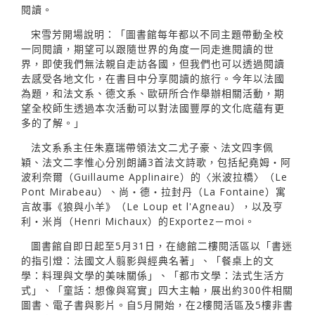
閱讀。
宋雪芳開場說明：「圖書館每年都以不同主題帶動全校
一同閱讀，期望可以跟隨世界的角度一同走進閱讀的世
界，即使我們無法親自走訪各國，但我們也可以透過閱讀
去感受各地文化，在書目中分享閱讀的旅行。今年以法國
為題，和法文系、德文系、歐研所合作舉辦相關活動，期
望全校師生透過本次活動可以對法國豐厚的文化底蘊有更
多的了解。」
法文系系主任朱嘉瑞帶領法文二尤子豪、法文四李佩
穎、法文二李惟心分別朗誦3首法文詩歌，包括紀堯姆‧阿
波利奈爾（Guillaume Applinaire）的〈米波拉橋〉（Le
Pont Mirabeau）、尚‧德‧拉封丹（La Fontaine）寓
言故事《狼與小羊》（Le Loup et l'Agneau），以及亨
利‧米肖（Henri Michaux）的Exportez－moi。
圖書館自即日起至5月31日，在總館二樓閱活區以「書迷
的指引燈：法國文人翦影與經典名著」、「餐桌上的文
學：料理與文學的美味關係」、「都市文學：法式生活方
式」、「童話：想像與寫實」四大主軸，展出約300件相關
圖書、電子書與影片。自5月開始，在2樓閱活區及5樓非書