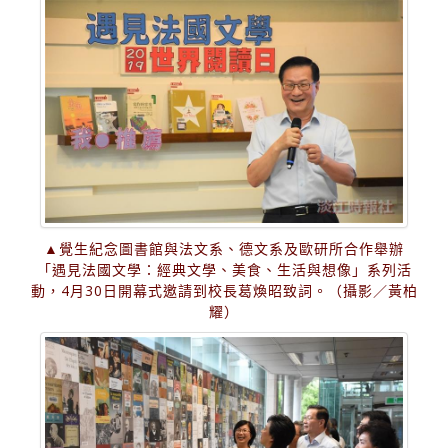
▲覺生紀念圖書館與法文系、德文系及歐研所合作舉辦
「遇見法國文學：經典文學、美食、生活與想像」系列活
動，4月30日開幕式邀請到校長葛煥昭致詞。（攝影／黃柏
耀）