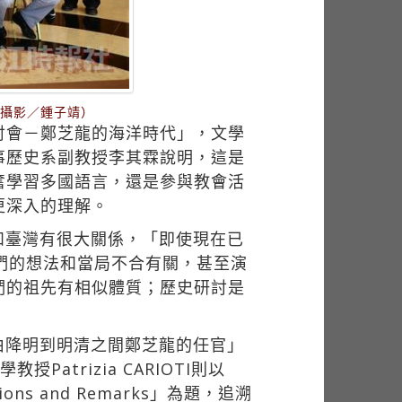
（攝影／鍾子靖）
討會－鄭芝龍的海洋時代」，文學
事歷史系副教授李其霖說明，這是
奮學習多國語言，還是參與教會活
更深入的理解。
和臺灣有很大關係，「即使現在已
們的想法和當局不合有關，甚至演
們的祖先有相似體質；歷史研討是
由降明到明清之間鄭芝龍的任官」
atrizia CARIOTI則以
derations and Remarks」為題，追溯