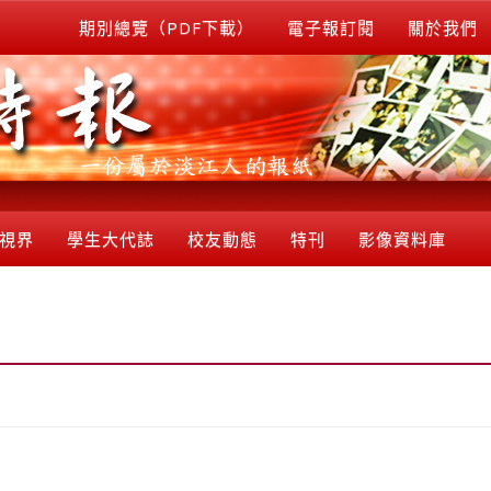
期別總覽（PDF下載）
電子報訂閱
關於我們
視界
學生大代誌
校友動態
特刊
影像資料庫