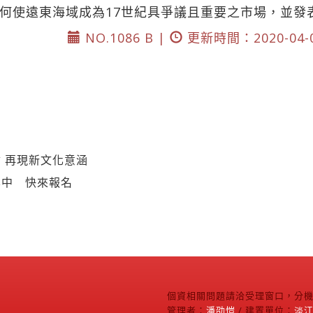
何使遠東海域成為17世紀具爭議且重要之市場，並發
NO.1086 B |
更新時間：2020-04-
 再現新文化意涵
集中 快來報名
個資相關問題請洽受理窗口，分機2
管理者：
潘劭愷
/ 建置單位：
淡