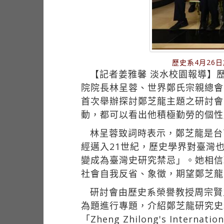
歷史系4月26
【記者姜雅馨 淡水校園報導】
院院長林呈蓉、世界鄭氏宗親總會
首次舉辦探討鄭芝龍主題之研討會
動，都可以看出他積極勤勞的個性
林呈蓉致詞時表示，鄭芝龍是台
經邁入21世紀，歷史學界對臺灣
變成為臺灣史研究禁忌」。她相信
社會自我反省、象徵，期望鄭芝龍
研討會由歷史系榮譽教授周宗賢
為題進行專題，介紹鄭芝龍研究史料及1
「Zheng Zhilong's Internatio