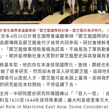
日於覺生國際會議廳舉辦「鄭芝龍國際研討會－鄭芝龍的海洋時代」
歷史系4月26日於覺生國際會議廳舉辦「鄭芝龍國際研
長鄭傳興及鄭芝龍後代子孫等共同參與。研討會總幹
，「鄭芝龍做事情態度極為認真，不論是為了軍商勤
」，期許能帶動社會大眾對於鄭芝龍歷史與其發展有
商基本型，他的存在本身就很國際化，施琅、鄭經也
也做了很多研究，然而卻未曾深入研究鄭芝龍，這與他
環境可以造就人才，鄭芝龍可能未踏上臺灣，卻與我
的研究能從本校開始，不停延續下去。
主持，中研院歷史研究所陳國棟以「『官人一官』：
635至1644年其特殊事蹟；義大利拿坡里東方大學教授P
nal Role in Maritime East Asia: Some Consi