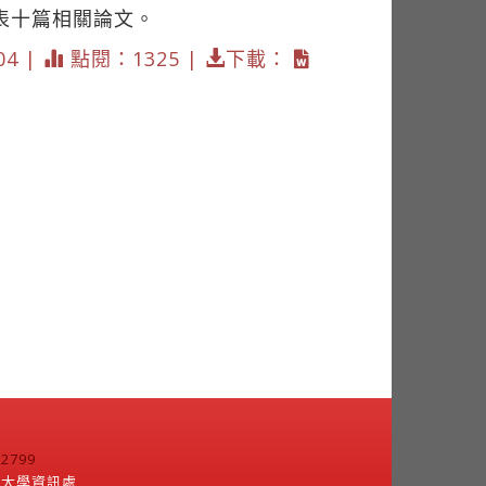
表十篇相關論文。
04 |
點閱：1325 |
下載：
799
江大學資訊處