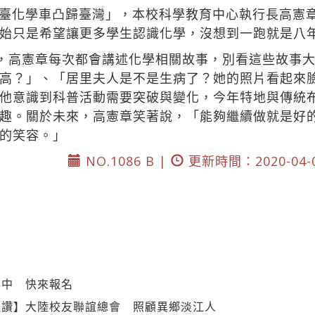
臺化學車凸歸臺灣」，本校科學教育中心執行長高憲
始只是希望讓更多學生認識化學，沒想到一跑就是八
動，高憲章每次都會講述化學相關故事，別看這些故事
高？」、「居里夫人是不是生病了？她的照片看起來
他意識到科普活動需要突破與變化，今年特地與傳統
趣。關於未來，高憲章笑著說，「能夠繼續做就是好
的笑容。」
NO.1086 B |
更新時間：2020-04-
集中 快來報名
挺讚】大陸校友聯誼總會 照顧異鄉淡江人