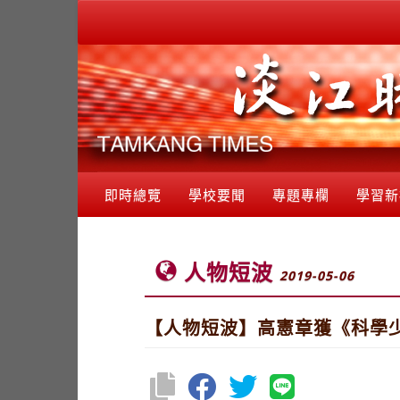
即時總覽
學校要聞
專題專欄
學習新
人物短波
2019-05-06
【人物短波】高憲章獲《科學少