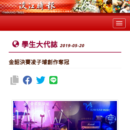
Toggl
navig
學生大代誌
2019-05-20
金韶決賽凌子璿創作奪冠