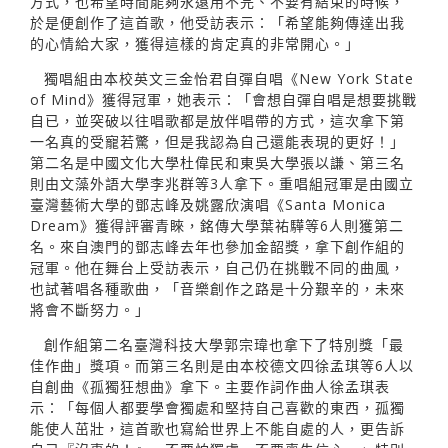
方式，也希望時間能夠永遠用不完、不要有結束的時候，
於是便創作了這首歌，他受訪表示：「希望能夠傳達出我
的心情給大家，獲得這樣的肯定真的非常開心。」
獨唱組由本校英文三金怡君自彈自唱《New York State
of Mind》獲得冠軍，她表示：「會想自彈自唱是想要挑戰
自已，並突破以往唱歌都是放伴唱帶的方式，這次拿下第
一名真的受寵若驚，但是我認為自己還能表現的更好！」
第二名是中國文化大學杜偉民和東吳大學張以謙、第三名
則由文藻外語大學李兆群等3人拿下。重唱組冠軍是由國立
臺灣藝術大學的鄧志峰及姚露欣演唱《Santa Monica
Dream》獲得評審青睞，銘傳大學葉祐驊等6人則獲第二
名。來自澳門的鄧志峰去年也參加金韶獎，拿下創作組的
冠軍。他在舞台上受訪表示，自己仍在挑戰不同的曲風，
也試著唱各種歌曲，「音樂創作之路是十分艱辛的，未來
將會不斷努力。」
創作組第二名臺灣科技大學郭宗瑋也拿下了特別獎「最
佳作曲」獎項。而第三名則是由本校德文四徐孟琪等6人以
自創曲《孤獨狂想曲》拿下。主要作詞作曲人徐孟琪表
示：「每個人都要學會獨處和堅持自己喜歡的東西，孤獨
能使人茁壯，這首歌也寫給世界上不能自處的人，更告訴