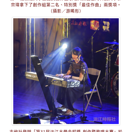
宗瑋拿下了創作組第二名、特別獎「最佳作曲」兩獎項。
（攝影／游晞彤）
吉他社舉辦「第31屆淡江大學金韶獎-創作暨歌唱大賽」於