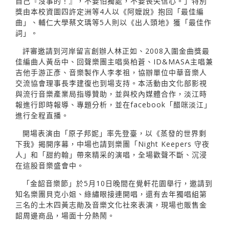
自己『沒事的！』，不要怕獨處，不要喪失信心。」特別
獎由本校資圖四許定洲等4人以《阿嬤說》抱回「最佳編
曲」、輔仁大學蔡文瑀等5人則以《出人頭地》獲「最佳作
詞」。
評審邀請到河岸留言創辦人林正如、2008入圍金曲獎最
佳編曲人黃岳中、回聲樂團主唱吳柏蒼、ID&MASA主唱兼
吉他手游正彥、音樂製作人李孝祖，協辦單位中華音樂人
交流協會理事長李建復也到場支持。本活動由文化部影視
與流行音樂產業局指導贊助，並與校內媒體合作，淡江時
報進行即時報導、專題分析，並在facebook「醋咪淡江」
進行全程直播。
開場表演由「原子邦妮」率先登臺，以《蒸發的世界剩
下我》揭開序幕，中場也請到樂團「Night Keepers 守夜
人」和「甜約翰」帶來精采的演唱，全場歡聲不斷、沉浸
在這股音樂盛會中。
「金韶音樂節」於5月10日晚間在覺軒花園舉行，邀請到
知名樂團貝克小姐、綠繡眼接連開唱，還有去年獨唱組第
三名的土木四黃志勛及音樂文化社來表演，現場也販售金
韶周邊商品，場面十分熱鬧。