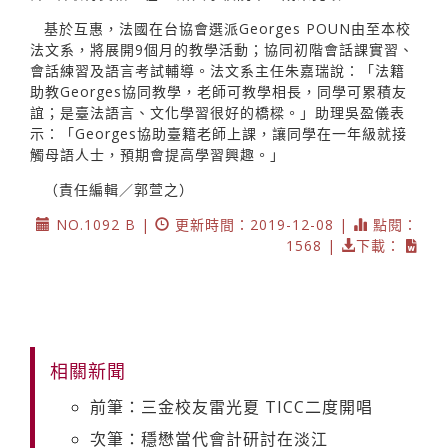
基於互惠，法國在台協會選派Georges POUN由至本校
法文系，將展開9個月的教學活動；協同初階會話課實習、
會話練習及語言考試輔導。法文系主任朱嘉瑞說：「法籍
助教Georges協同教學，老師可教學相長，同學可累積友
誼；是臺法語言、文化學習很好的橋樑。」助理吳盈儀表
示：「Georges協助臺籍老師上課，讓同學在一年級就接
觸母語人士，預期會提高學習興趣。」
（責任編輯／郭萱之）
NO.1092 B |
更新時間：2019-12-08 |
點閱：
1568 |
下載：
相關新聞
前筆：三金校友雷光夏 TICC二度開唱
次筆：穩懋當代會計研討在淡江