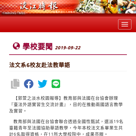
Toggl
navig
學校要聞
2019-09-22
法文系6校友赴法教華語
【郭萱之淡水校園報導】教育部與法國在台協會辦理
『臺法外語實習生交流計畫』，目的在推動兩國語言教學
及實習。
教育部與法國在台協會聯合透過全國性甄試，選派19名
臺籍青年至法國協助華語教學，今年本校法文系畢業生共
計6名取得資格，在11所大學校院中，成果亮眼。