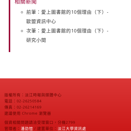
相關新聞
前筆：愛上圖書館的10個理由（下）-
歐盟資訊中心
次筆：愛上圖書館的10個理由（下）-
研究小間
版權所有：淡江時報與媒體中心
電話：02-26250584
傳真：02-26214169
建議使用 Chrome 瀏覽器
個資相關問題請洽受理窗口，分機2799
管理者：
潘劭愷
/ 建置單位：
淡江大學資訊處