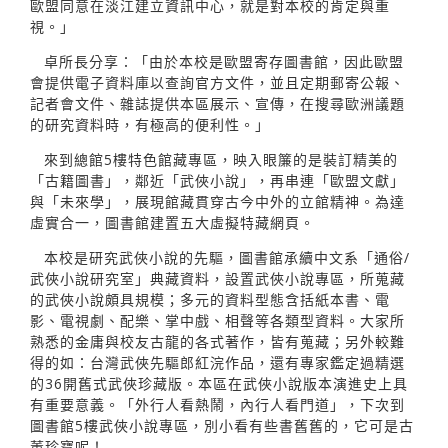
歐盟同意在淡江建立資訊中心，就是對本校的肯定與重
視。」
卓所長分享：「由於本校是歐盟寄存圖書館，因此歐盟
會提供電子資料庫以查詢官方文件，並且定期郵寄公報、
記者會文件、雜誌提供本區展示、宣傳，在搜尋歐洲議題
的研究資料時，有極高的便利性。」
來到總館5樓特色館藏專區，映入眼簾的是裝訂精美的
「古籍圖書」，鄰近「武俠小說」，再串連「歐盟文獻」
與「未來學」，展現館藏貫穿古今中外的立館精神。為達
虛實合一，圖書館建置五大虛擬特藏網頁。
本校是研究武俠小說的先驅，圖書館承續中文系「通俗/
武俠小說研究室」典藏資料，設置武俠小說專區，所蒐藏
的武俠小說頗具規模；多元的資料型態含括紙本書、電
影、電視劇、配樂、掌中戲、相聲等各類型資料。大家所
熟悉的金庸與校友古龍的各式著作，皆有蒐藏；另外較難
得的如：台灣武俠先驅郎紅浣作品，還有專家鑑定過精選
的36開舊式武俠珍藏版。本區在武俠小說版本演進史上具
有重要意義。「外行人看熱鬧，內行人看門道」，下次到
圖書館5樓武俠小說專區，別小看有些書舊舊的，它可是古
董珍寶呢！