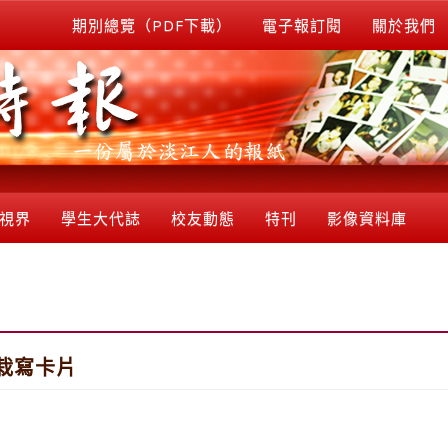
期別總覽（PDF下載）
電子報訂閱
關於我們
視界
學生大代誌
校友動態
特刊
影像資料庫
栽寫卡片