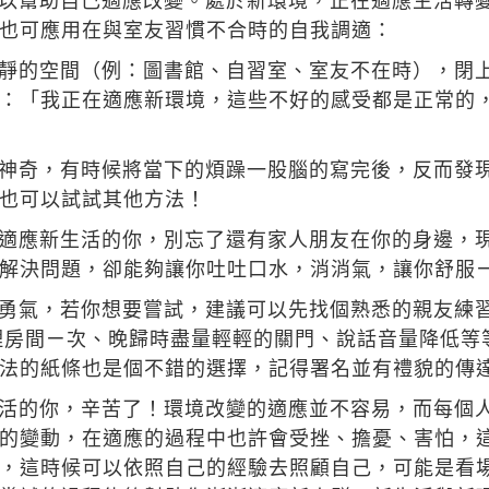
以幫助自己適應改變。處於新環境，正在適應生活轉
也可應用在與室友習慣不合時的自我調適：
靜的空間（例：圖書館、自習室、室友不在時），閉
：「我正在適應新環境，這些不好的感受都是正常的
神奇，有時候將當下的煩躁一股腦的寫完後，反而發
也可以試試其他方法！
適應新生活的你，別忘了還有家人朋友在你的身邊，
解決問題，卻能夠讓你吐吐口水，消消氣，讓你舒服
勇氣，若你想要嘗試，建議可以先找個熟悉的親友練
理房間ㄧ次、晚歸時盡量輕輕的關門、說話音量降低等
法的紙條也是個不錯的選擇，記得署名並有禮貌的傳
活的你，辛苦了！環境改變的適應並不容易，而每個
的變動，在適應的過程中也許會受挫、擔憂、害怕，
，這時候可以依照自己的經驗去照顧自己，可能是看