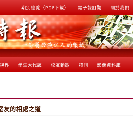
期別總覽（PDF下載）
電子報訂閱
關於我們
視界
學生大代誌
校友動態
特刊
影像資料庫
與室友的相處之道