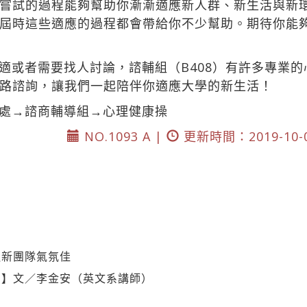
嘗試的過程能夠幫助你漸漸適應新人群、新生活與新
屆時這些適應的過程都會帶給你不少幫助。期待你能
適或者需要找人討論，諮輔組（B408）有許多專業
路諮詢，讓我們一起陪伴你適應大學的新生活！
處→諮商輔導組→心理健康操
NO.1093 A |
更新時間：2019-10-
迎新團隊氣氛佳
利】文／李金安（英文系講師）