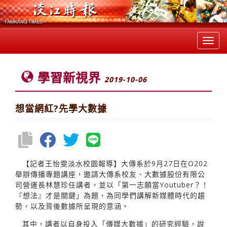
Toggl
navig
學習新視界
2019-10-06
想當網紅?先學大數據
【記者王怡雯淡水校園報導】大傳系於9月27日在O202
舉辦傳播專題講座，邀請大傳系校友、大數據股份有限公
司營運長林慧珍任講者，並以「第一志願當Youtuber？！
『想法』才是關鍵」為題，為同學們講解新媒體時代的趨
勢，以及背後數據所呈現的意涵。
其中，講者以自身投入「傳媒大數據」的研究經驗，說