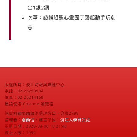
金1銀2銅
次筆：諮輔組邀心靈園丁藝起動手玩創
意
版權所有：淡江時報與媒體中心
電話：02-26250584
傳真：02-26214169
建議使用 Chrome 瀏覽器
個資相關問題請洽受理窗口，分機2799
管理者：
潘劭愷
/ 建置單位：
淡江大學資訊處
更新日期：2026-08-06 10:21:43
線上人數：1090