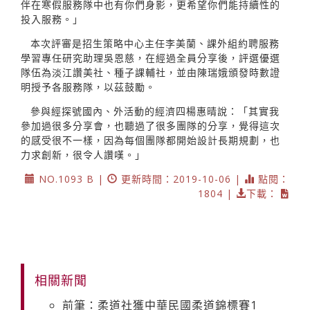
伴在寒假服務隊中也有你們身影，更希望你們能持續性的
投入服務。」
本次評審是招生策略中心主任李美蘭、課外組約聘服務
學習專任研究助理吳恩慈，在經過全員分享後，評選優選
隊伍為淡江讚美社、種子課輔社，並由陳瑞娥頒發時數證
明授予各服務隊，以茲鼓勵。
參與經探號國內、外活動的經濟四楊惠晴說：「其實我
參加過很多分享會，也聽過了很多團隊的分享，覺得這次
的感受很不一樣，因為每個團隊都開始設計長期規劃，也
力求創新，很令人讚嘆。」
NO.1093 B |
更新時間：2019-10-06 |
點閱：
1804 |
下載：
相關新聞
前筆：柔道社獲中華民國柔道錦標賽1