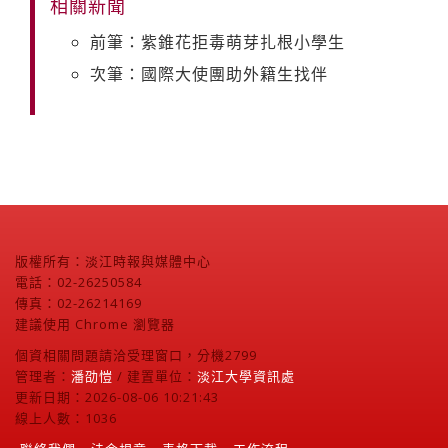
相關新聞
前筆：紫錐花拒毒萌芽扎根小學生
次筆：國際大使團助外籍生找伴
版權所有：淡江時報與媒體中心
電話：02-26250584
傳真：02-26214169
建議使用 Chrome 瀏覽器
個資相關問題請洽受理窗口，分機2799
管理者：
潘劭愷
/ 建置單位：
淡江大學資訊處
更新日期：2026-08-06 10:21:43
線上人數：1036