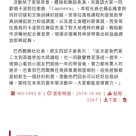
活動除了安排茶會、體操和舞蹈表演，另邀請大家一同
歡唱卡波耶拉歌曲 「Capoeira」，本校社員也藉此機會與
同好切磋和交換訓練的經驗。安哥拉風格課程則是幫助學
員訓練肌耐力和協調度，以及建立身體的節奏感，而安哥
拉風格的卡波耶拉舞蹈充滿了對大地禮拜的舞姿，舞蹈動
作流暢地配合著音樂，現場亦隨著貝林保琴奏出和協曲調
並即興起舞。
巴西戰舞社社長、德文四邱子豪表示：「這次是我們第
二次到高雄參加大師課程，也一同歡慶教室落成一週年。
很開心看到小朋友們經過一年的學習後，實力都有驚人的
進步，也看到巴西戰舞在南部推廣相當順利，這些經驗都
是給新生一個好的刺激，激勵他們回去可以好好自我訓
練，期待在未來的嘉年華活動中，大家都能發揮實力。」
NO.1093 B |
更新時間：2019-10-06 |
點閱：
2267 |
下載：