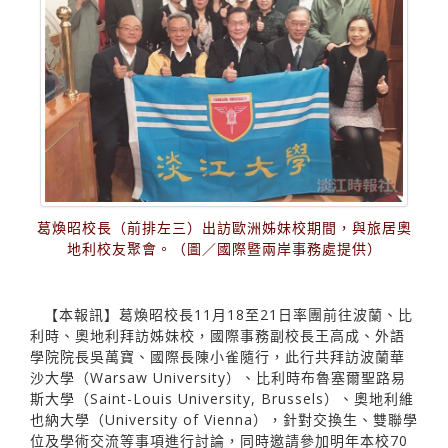
葛煥昭校長（前排左三）出訪歐洲姊妹校期間，與旅居奧
地利校友聚會。（圖／國際暨兩岸事務處提供）
【本報訊】葛煥昭校長11月18至21日率團前往波蘭、比
利時、奧地利拜訪姊妹校，國際事務副校長王高成、外語
學院院長吳萬寶、國際長陳小雀隨行，此行共拜訪波蘭華
沙大學（Warsaw University）、比利時布魯塞爾聖路易
斯大學（Saint-Louis University, Brussels）、奧地利維
也納大學（University of Vienna），針對交換生、雙聯學
位及學術交流等事項進行討論，同時邀請參加明年本校70