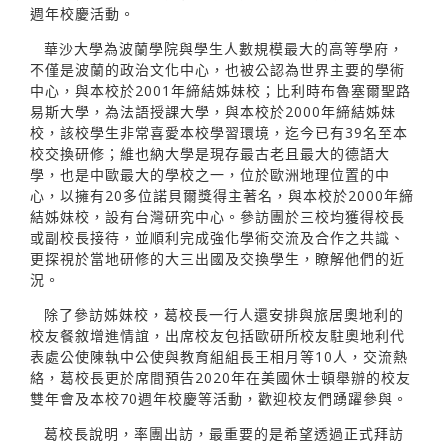
週年校慶活動。
華沙大學為波蘭學院與學生人數規模最大的高等學府，
不僅是波蘭的政治文化中心，也被公認為世界主要的學術
中心，與本校於2001年締結姊妹校；比利時布魯塞爾聖路
易斯大學，為法語授課大學，與本校於2000年締結姊妹
校，該校學生非常喜愛本校學習環境，迄今已有39名至本
校交換研修；維也納大學是現存最古老且最大的德語大
學，也是中歐最大的學校之一，位於歐洲地理位置的中
心，以擁有20多位諾貝爾獎得主著名，與本校於2000年締
結姊妹校，設有台灣研究中心。參訪團於三校均獲得校長
或副校長接待，並順利完成強化學術交流及合作之共識、
更探視於當地研修的大三出國及交換學生，瞭解他們的近
況。
除了參訪姊妹校，葛校長一行人還安排與旅居奧地利的
校友餐敘增進情誼，出席校友包括歐研所校友駐奧地利代
表處公使陳執中公使與教育組組長王相月等10人，交流熱
絡，葛校長更於席間預告2020年在美國休士頓舉辦的校友
雙年會及本校70週年校慶等活動，歡迎校友們踴躍參與。
葛校長說明，率團出訪，最重要的是希望透過正式拜訪