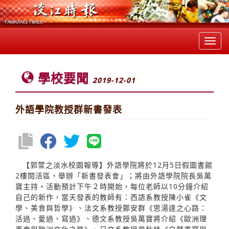
Toggl
navig
學校要聞
2019-12-01
外語學院教授群新書發表
【郭萱之淡水校園報導】外語學院將於12月5日假圖書館
2樓閱活區，舉辦「新書發表會」；將由外語學院院長吳萬
寶主持。活動預計下午２時開始，每位老師以10分鐘介紹
自己的新作，當天發表的教師有：西語系教授陳小雀《文
學、美食與哲學》、法文系教授鄭安群《思湯達之心路：
活過、愛過、寫過》、德文系教授吳萬寶將介紹《歐洲理