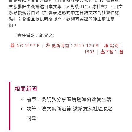
事會與歐洲文化之路》、日文系教授曾秋桂《自然書寫與
生態批評主義論述日本文學：面對後311全球社會》、日文
系教授落合由治《社會表達形式中之日語文本的社會性樣
態》；會後並提供時間提問，歡迎有興趣的師生前往參
加。
（責任編輯／郭萱之）
NO.1097 B |
更新時間：2019-12-08 |
點閱：
1535 |
下載：
相關新聞
前筆：吳阮弘分享區塊鏈如何改變生活
次筆：法文系新酒節 邀系友與社區長者
同歡