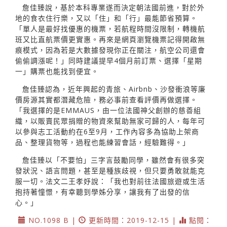
詹佳臻說，基於本科專業遂而決定朝法國前進，對於外
地的食衣住行樂，又以「住」和「行」最能節省預算。
「單人是最好找優惠的機票，若航程時間沒限制，轉機航
班又比直航票價更實惠。再來是網頁瀏覽機票記得開啟無
痕模式，因為若是大數據發現你正在關注，航空公司還會
偷偷調漲呢！」同時建議提早4個月前訂票、選擇「星期
一」購票也能找到便宜。
詹佳臻認為，近年興起的青旅、Airbnb、沙發衝浪等廉
價房源其實都潛藏危險，務必事前查看評價再做選擇。
「我選擇的是EMMAUS，由一位法國神父創辦的慈善組
織，以販賣民眾捐贈的物資來幫助無家可歸的人，每年可
以參與志工活動約在6至9月，工作內容多為協助上架商
品、整理貨物等，過程也能練習會話，經驗難得。」
詹佳臻以「不要怕」三字言鼓勵同學，雖然會有很多突
發狀況、語言問題，甚至是種族歧視，但只要勇敢就能克
服一切。法文二王孝妤說：「我也對前往法國旅遊或生活
抱持著憧憬，有幸聽到學姊分享，讓我有了出發的信
心。」
NO.1098 B |
更新時間：2019-12-15 |
點閱：