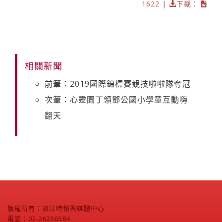
1622 |
下載：
相關新聞
前筆：2019國際錦標賽競技啦啦隊奪冠
次筆：心靈園丁領鄧公國小學童互動嗨
翻天
版權所有：淡江時報與媒體中心
電話：02-26250584