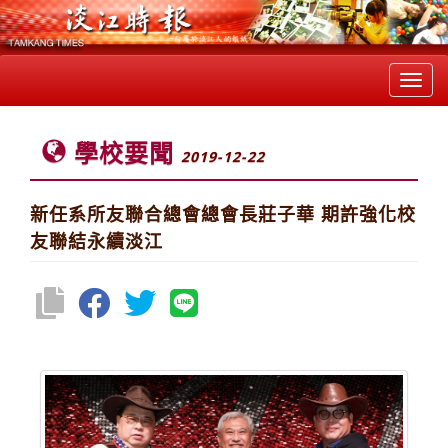
Toggl
navig
學校要聞
2019-12-22
新任系所友聯合總會總會長莊子華 期許強化校
友聯結永續淡江