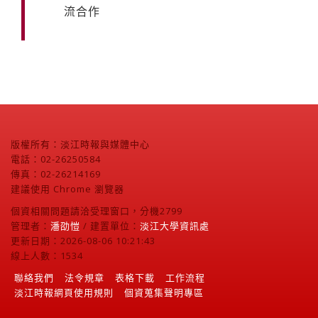
流合作
版權所有：淡江時報與媒體中心
電話：02-26250584
傳真：02-26214169
建議使用 Chrome 瀏覽器
個資相關問題請洽受理窗口，分機2799
管理者：
潘劭愷
/ 建置單位：
淡江大學資訊處
更新日期：2026-08-06 10:21:43
線上人數：1534
聯絡我們
法令規章
表格下載
工作流程
淡江時報網頁使用規則
個資蒐集聲明專區