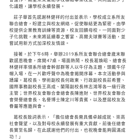
化議題，讓學校永續發展。
莊子華首先感謝林健祥的付出並表示，學校成立系所友
聯合總會，盼建立與校友網絡，促使聯結更為緊密，由學
校提供企業教育訓練等資源，校友回饋母校，一同面對少
子化挑戰，未來將延續春之饗宴、高爾夫球賽等活動，並
嘗試用新方式加深校友情誼。
接著，於下午6時，舉辦2019系所友會聯合總會歲末聯
歡感恩晚會，席開47桌，場面熱鬧。校長葛煥昭、總會長
林健祥率領系所總會幹部群等人以牛仔為主題，頭戴牛仔
帽入場，在一片歡呼聲中為晚會揭開序幕。本次活動參與
踴躍，葛校長、學術副校長何啟東、行政副校長莊希豐、
國際事務副校長王高成、蘭陽副校長林志鴻等各一級行政
主管；世界校友會聯合會總會長陳進財、世界校友會聯合
會榮譽總會長、名譽博士陳定川等貴賓，以及歷屆校友及
眷屬等應邀與會。
葛校長致詞表示，「擔任總會長需具備卓越成就、崇高
社會聲望，以及對母校永續發展有重大貢獻，前後任總會
長實至名歸，在此感謝他們的付出，也祝晚會能夠圓滿成
功！」