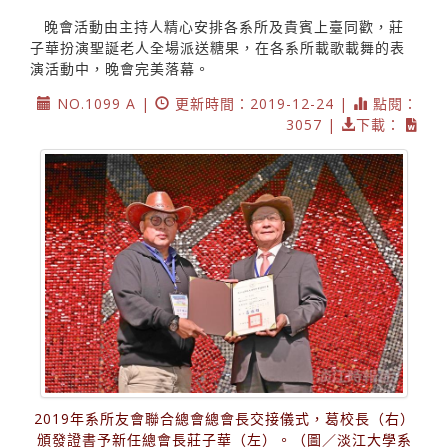
晚會活動由主持人精心安排各系所及貴賓上臺同歡，莊
子華扮演聖誕老人全場派送糖果，在各系所載歌載舞的表
演活動中，晚會完美落幕。
NO.1099 A |
更新時間：2019-12-24 |
點閱：
3057 |
下載：
2019年系所友會聯合總會總會長交接儀式，葛校長（右）
頒發證書予新任總會長莊子華（左）。（圖／淡江大學系