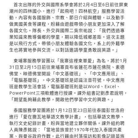
首次出隊的外交與國際系學會將於2月4日至6日前往屏東
潮州的四林國小，進行「起飛吧！四林航空」服務學習活
動，內容有各國服飾、宗教、節日介紹與體驗，以及動手
做異國美食等課程，盼藉由遊戲帶領小朋友更加深入了解
各國文化。隊長、外交與國際二吳宗祐說：「我們透過專
業知識來教導偏鄉的學童，期以降低城鄉差距。這次主題
是以飛行方式，帶領小朋友體驗各國文化，系上的外籍學
生也將實地參與交流，以對話邀請學童勇敢說英語。」
柬埔寨服務學習團以「我寨這裡柬單愛」為名，將於1月
31日至2月15日前往柬埔寨貢布省蓮花市蓮花佛院、素德
佛堂、映德佛堂開設「中文基礎班」、「中文應用班」、
「電腦基礎班」，中文基礎班是認識注音符號，中文應用
班是教學生活會話，電腦基礎班則是以Word、Excel、
PowerPoint三項軟體進行授課。課外組書記劉彥君說明，
「期望能夠藉此教學，開啟他們學習中文的興趣。」
泰國服務學習團將於1月12日至23日前往泰國彭世洛府
進行「愛在撒瓦地華語文教學計畫」，包括華語文教學、
執行文史紀錄計畫，盼與當地建立夥伴關係。課外組約聘
人員陳彥銘說：「當地苗族曾於1970年代加入泰國共產
黨、與曼谷政府作戰，此行藉由村落探訪和影像記錄苗族