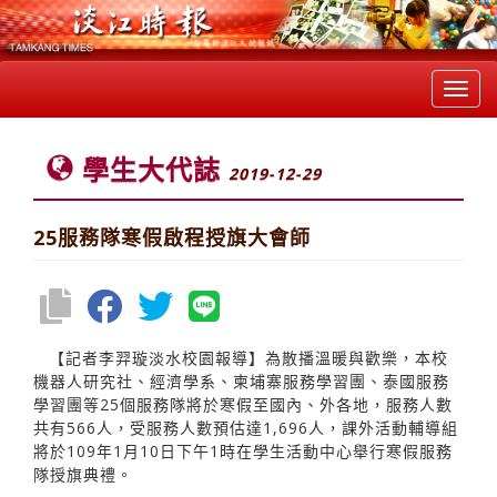
Toggl
navig
學生大代誌
2019-12-29
25服務隊寒假啟程授旗大會師
【記者李羿璇淡水校園報導】為散播溫暖與歡樂，本校
機器人研究社、經濟學系、柬埔寨服務學習團、泰國服務
學習團等25個服務隊將於寒假至國內、外各地，服務人數
共有566人，受服務人數預估達1,696人，課外活動輔導組
將於109年1月10日下午1時在學生活動中心舉行寒假服務
隊授旗典禮。