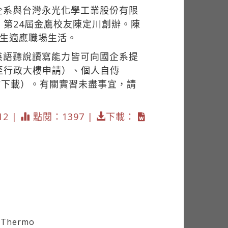
企系與台灣永光化學工業股份有限
第24屆金鷹校友陳定川創辦。陳
學生適應職場生活。
英語聽說讀寫能力皆可向國企系提
至行政大樓申請）、個人自傳
站下載）。有關實習未盡事宜，請
12 |
點閱：1397 |
下載：
hermo