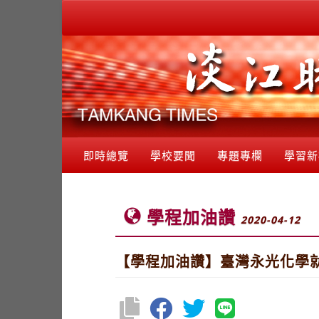
即時總覽
學校要聞
專題專欄
學習新
學程加油讚
2020-04-12
【學程加油讚】臺灣永光化學