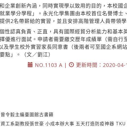
和企業創新內涵，同時實現學以致用的目的，本校國
就業學分學程」。永光化學集團由本校首位名譽博士、
提供2名帶薪給的實習，並且安排高階管理人員帶領
個性認真負責、正直，具有國際經貿分析能力和基本
擇優進行面試。申請者需要繳交歷年成績單（需自行
表以及學生校外實習家長同意書（後兩者可至國企系網
要點」。（文／劉江）
NO.1103 A |
更新時間：2020-04-
】曾令毅主編臺圖館古書籍
工系副教授張世豪 小成本辦大事 五天打造防疫神器 TKU T