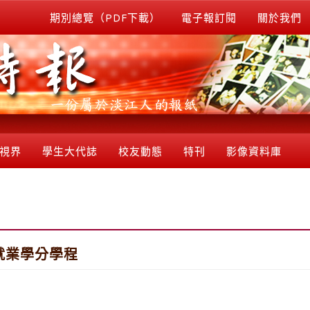
期別總覽（PDF下載）
電子報訂閱
關於我們
視界
學生大代誌
校友動態
特刊
影像資料庫
就業學分學程