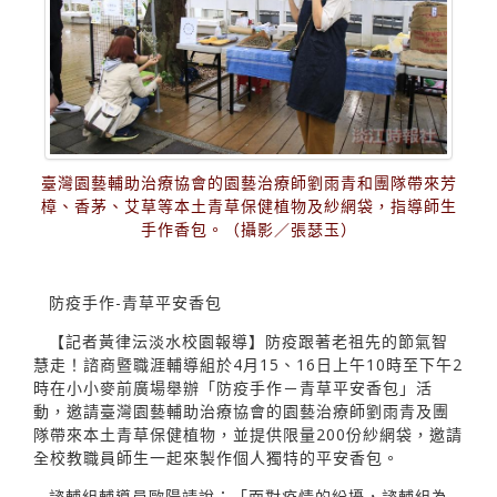
臺灣園藝輔助治療協會的園藝治療師劉雨青和團隊帶來芳
樟、香茅、艾草等本土青草保健植物及紗網袋，指導師生
手作香包。（攝影／張瑟玉）
防疫手作-青草平安香包
【記者黃律沄淡水校園報導】防疫跟著老祖先的節氣智
慧走！諮商暨職涯輔導組於4月15、16日上午10時至下午2
時在小小麥前廣場舉辦「防疫手作－青草平安香包」活
動，邀請臺灣園藝輔助治療協會的園藝治療師劉雨青及團
隊帶來本土青草保健植物，並提供限量200份紗網袋，邀請
全校教職員師生一起來製作個人獨特的平安香包。
諮輔組輔導員歐陽靖說：「面對疫情的紛擾，諮輔組為