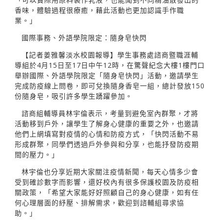
香味，體驗過程很療癒，藉此活動也更加認識手作職
業。」
國際事務、外語學院限定：隨身皂快閃
【記者姜雅馨淡水校園報導】學生事務處諮商暨職涯輔
導組於4月15日至17日中午12時，在驚聲紀念大樓1樓門口
舉辦國際、外語學院限定「隨身皂快閃」活動，邀請學生
完成防疫線上問卷，即可兌換隨身香皂一組，總計發放150
份隨身皂，吸引許多學生踴躍參加。
諮商組輔導員林宇倫表示，考量到避免室內群聚，才將
活動移到戶外，讓學生了解身心健康的重要之外，也邀請
他們上網填寫對疫情的心情和防疫方式，「快閃活動不易
形成群聚，同學們透過戶外參與和分享，也能抒發防疫期
間的壓力。」
林宇倫也分享近期大家關注疫情新聞，每天心情多少會
受到確診數字而影響，還好校內有很多保護校園及防疫相
關政策，「希望大家能好好照顧自己的身心健康，如有任
何心理層面的紓壓、排解需求，歡迎到諮輔組尋求協
助。」