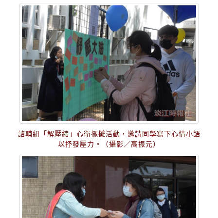
諮輔組「解壓縮」心衛擺攤活動，邀請同學寫下心情小語
以抒發壓力。（攝影／高振元）