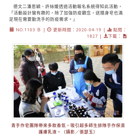
德文二潘思穎、許絲媛透過活動報名系統得知此活動，
「活動設計蠻有趣的，除了加強防疫觀念，送隨身皂也滿
足現在需要勤洗手的防疫需求。」
NO.1103 Ｂ |
更新時間：2020-04-19 |
點閱：
1827 |
下載：
青手作皂團隊帶來多款香氛，吸引超多師生排隊手作保濕
護膚乳液。（攝影／張瑟玉）