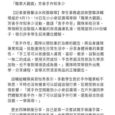
「職業大觀園」芳香手作知多少
【記者姜雅馨淡水校園報導】學生事務處諮商暨職涯輔
導組於4月15、16日在小小麥前廣場舉辦「職業大觀園」
芳香手作知多少活動，邀請「青手作皂」團隊來校分享，
帶領師生自製個人專屬的保濕護膚乳液，現場提供200份罐
子，吸引許多學生前來攤位體驗。
「青手作皂」團隊以預防重於治療的觀念，將自身護理
專業知識、技能運用在日常生活中，分享身體保養的重要
性。「手工皂可以依據個人膚質、喜好、需求，自製出獨
一無二的成品，使用天然成份、不含界面活性劑及化學添
加物，也不會對環境造成負擔。」團隊時常舉辦外出教
學、分享課程，宣導天然清潔用品的正確觀念。
諮輔組輔導員郭怡秀表示，多數學生對於手作職業較不
熟悉，平時也沒有機會可以認識這個行業，近期受肺炎疫
情影響，「將手作空間搬到小小麥前廣場，在戶外讓同學
們體驗芳香手作，除了可以認識手作行業，還能結合防疫
話題，一舉兩得。」
歷史四陳姵陵分享，自己是第一次嘗試親手做護手霜，
「可以實際用原料製作乳液，也能聞到不同精油散發出的