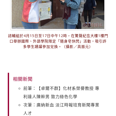
諮輔組於4月15日至17日中午12時，在驚聲紀念大樓1樓門
口舉辦國際、外語學院限定「隨身皂快閃」活動，吸引許
多學生踴躍參加兌換。（攝影／高振元）
相關新聞
前筆：【卓爾不群】化材系榮譽教授 專
利達人陳幹男 致力綠色化學
次筆：廣納新血 淡江時報培育新聞專業
人才