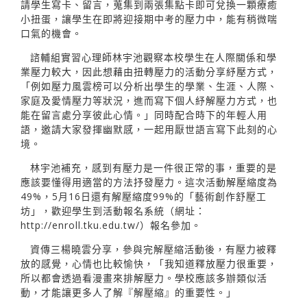
請學生寫卡、留言，蒐集到兩張集點卡即可兌換一顆療癒
小扭蛋，讓學生在即將迎接期中考的壓力中，能有稍微喘
口氣的機會。
諮輔組實習心理師林宇池觀察本校學生在人際關係和學
業壓力較大，因此想藉由扭轉壓力的活動分享紓壓方式，
「例如壓力風雲榜可以分析出學生的學業、生涯、人際、
家庭及愛情壓力等狀況，進而寫下個人紓解壓力方式，也
能在留言處分享彼此心情。」同時配合時下的年輕人用
語，邀請大家發揮幽默感，一起用厭世語言寫下此刻的心
境。
林宇池補充，感到有壓力是一件很正常的事，重要的是
應該要懂得用適當的方法抒發壓力。這次活動解壓縮度為
49%，5月16日還有解壓縮度99%的「藝術創作舒壓工
坊」，歡迎學生到活動報名系統（網址：
http://enroll.tku.edu.tw/）報名參加。
資傳三楊曉雲分享，參與完解壓縮活動後，有壓力被釋
放的感覺，心情也比較愉快，「我知道釋放壓力很重要，
所以都會透過看漫畫來排解壓力。學校應該多辦類似活
動，才能讓更多人了解『解壓縮』的重要性。」