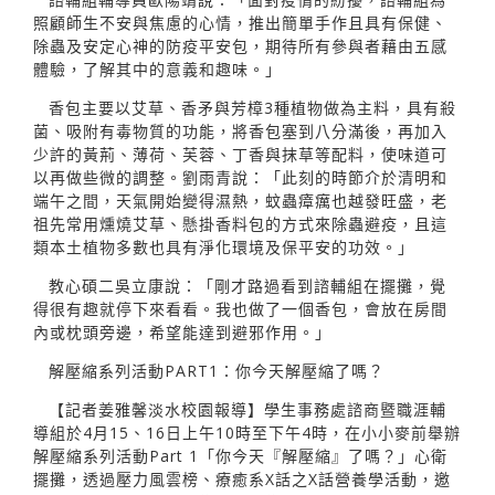
照顧師生不安與焦慮的心情，推出簡單手作且具有保健、
除蟲及安定心神的防疫平安包，期待所有參與者藉由五感
體驗，了解其中的意義和趣味。」
香包主要以艾草、香矛與芳樟3種植物做為主料，具有殺
菌、吸附有毒物質的功能，將香包塞到八分滿後，再加入
少許的黃荊、薄荷、芙蓉、丁香與抹草等配料，使味道可
以再做些微的調整。劉雨青說：「此刻的時節介於清明和
端午之間，天氣開始變得濕熱，蚊蟲瘴癘也越發旺盛，老
祖先常用燻燒艾草、懸掛香料包的方式來除蟲避疫，且這
類本土植物多數也具有淨化環境及保平安的功效。」
教心碩二吳立康說：「剛才路過看到諮輔組在擺攤，覺
得很有趣就停下來看看。我也做了一個香包，會放在房間
內或枕頭旁邊，希望能達到避邪作用。」
解壓縮系列活動PART1：你今天解壓縮了嗎？
【記者姜雅馨淡水校園報導】學生事務處諮商暨職涯輔
導組於4月15、16日上午10時至下午4時，在小小麥前舉辦
解壓縮系列活動Part 1「你今天『解壓縮』了嗎？」心衛
擺攤，透過壓力風雲榜、療癒系X話之X話營養學活動，邀