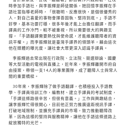
時參加手語社，與李振輝是師徒關係，她回憶李振輝在手
語社當指導老師時，「很聰明、反應很快，是個很優秀的
人，對自己喜愛的事物會擇善固執、堅持到底。」手語不
好學，基本功要打穩，很多年後才能上台擔任翻譯，而手
譯員的工作冷門，較不被重視，所以需要很大的興趣支
撐，「手語翻譯需要熱忱與使命感，才能維護聽障者的資
訊平權。」而李振輝就是臺灣手譯界的領頭羊，藉由這次
他在媒體的曝光度，讓社會大眾更深入認識手譯員。
李振輝過去常出現在行政院、立法院、競選辯論、國慶
等大型活動的電視與直播上，近年來，李振輝離開市府自
由接案，帶領一支14人的專業團隊，成了聽障人士與常人
間的重要橋樑。
30年來，李振輝除了做手語翻譯，也積極投入手語教
學、手譯員培訓工作，編教材、建立手譯員的考試制度，
「手譯這條路很辛苦，但很有意義。」工作與興趣結合，
讓李振輝忙得很開心，目前他正努力推廣遠距視訊手譯，
打破地域限制，並擴充手譯員的市場，致力推動聽障改
革，因為這樣的堅持與服務精神，讓他在手語這條道路上
綻放獨特的光芒。