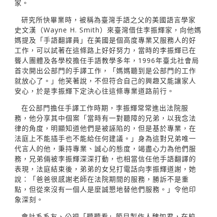
家。
研究所快畢業時，被稱為臺灣手語之父的美國語言學家
史文漢（Wayne H. Smith）來臺灣借住李振輝家，向他媽
媽提及「手語翻譯員」在美國是個高度專業又服務人的好
工作，可以試著在這條路上好好努力，當時的李振輝已在
聾人團體及各學校擔任手語教學多年，1996年臺北社會局
首次開出公部門的手譯工作，「媽媽聽到是公部門的工作
就放心了。」他笑著說，不但符合自己的興趣又能讓家人
安心，於是李振輝下定決心往這條專業道路前行。
在公部門擔任手譯工作時期，李振輝常常進出法院服
務，他分享其中個案「當時有一對聽障的兄弟，以我念法
律的角度，明顯知道他們是被誣陷的，但是基於專業，在
法庭上不能插手也不能給任何建議。」身為這對兄弟唯一
代言人的他，秉持專業、誠心的態度，竭盡心力為他們服
務，兄弟倆被李振輝深深打動，也相當信任他手語翻譯的
表現，法庭結束後，弟弟的女兒打電話向李振輝道謝，她
說：「爸爸很感謝老師在法院期間的服務，勝訴不是重
點，但從來沒有一個人是麼誠懇地替他們服務。」令他印
象深刻。
會計系系友、公視「聽聽看」節目製作人魏如君，在校