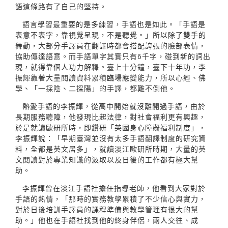
語這條路有了自己的堅持。
語言學習最重要的是多練習，手語也是如此。「手語是
表意不表字，靠視覺呈現，不是聽覺。」所以除了雙手的
舞動，大部分手譯員在翻譯時都會搭配誇張的臉部表情，
協助傳達語意。而手語單字其實只有6千字，碰到新的詞出
現，就得靠個人功力解釋。臺上十分鐘，臺下十年功，李
振輝靠著大量閱讀資料累積臨場應變能力，所以心經、佛
學、「一採陰、二採陽」的手譯，都難不倒他。
熱愛手語的李振輝，從高中開始就沒離開過手語，由於
長期服務聽障，他發現比起法律，對社會福利更有興趣，
於是就讀歐研所時，即鑽研「英國身心障礙福利制度」，
李振輝說：「早期臺灣並沒有太多手語翻譯制度的研究資
料，全都是英文居多」，就讀淡江歐研所時期，大量的英
文閱讀對於專業知識的汲取以及日後的工作都有極大幫
助。
李振輝曾在淡江手語社擔任指導老師，他看到大家對於
手語的熱情，「那時的實務教學累積了不少信心與實力，
對於日後培訓手譯員的課程準備與教學管理有很大的幫
助。」他也在手語社找到他的終身伴侶，兩人交往、成