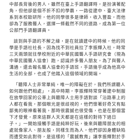
中部長背後的男人，雖然在臺上手語翻譯時，是扮演著配
角，但他卻是個不折不扣的學霸，一路從建中、臺大法律
系到本校歐研所，他的同學很多是律師，收入豐盈，而他
卻為了服務聾人，選擇一條截然不同的道路，成為第一位
公部門手語翻譯員。
談到與手語的不解之緣，是在就讀建中的時候，他的同
學是手語社社長，因為找不到社員拉了李振輝入社，時常
三天兩頭就往學校附近的中華民國聾人手語研究會（現為
中華民國聾人協會）跑，認識許多聾人朋友，為了與聾人
溝通，還去報名聾人協會的手語班，手語幾乎成為他高中
生活的全部，也成了他踏入這個領域的開端。
「聽障人士非常單純，唯一的障礙在於，我們所謂聽人
如何跟他們相處」，高中時期，李振輝時常穿著建中制服
在放學回家的公車上與聽障人士用手語對談「沿路車上的
人都在看我，那個眼光是很歧視的，他們懷著好奇又有點
鄙夷的眼神看著我，那時很震撼也很受傷，也是在那個當
下才發覺，原來這群人天天都是在這樣的對待下過日
子。」一開始接觸手語是純粹好玩，後來與聽障朋友的相
處就像家人、朋友般，同樣生而為人，他們卻因身體缺陷
而遭受如此對待，是這樣的「震撼教育」讓李振輝對於手