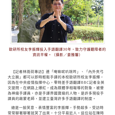
歐研所校友李振輝投入手語翻譯30年，致力守護聽障者的
資訊平權。（攝影／姜雅馨）
【記者林雨荷專訪】連「唵嘛呢叭咪吽」、「內外夾弓
大立腕」都可以即時輕鬆手譯的本校歐研所校友李振輝，
因為在中央疫情指揮中心，零時差手語翻譯BBC記者全英
文提問，在網路上爆紅，成為媒體爭相報導的對象，被譽
為神級手譯員，亦是手譯界國寶級的人物，是許多現役手
譯員的啟蒙老師，並建立臺灣許多手語翻譯的制度。
總是一臉笑意、表情豐富的李振輝，手勢超多，受訪時
常常聊著聊著就笑了出來，十分平易近人。這位站在陳時