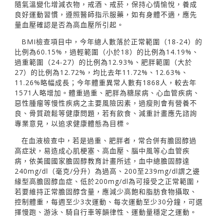
隨氣溫變化增減衣物，戒酒、戒菸，保持心情愉悅，養成
良好運動習慣，遵照醫師指示服藥，如有身體不適，應先
量血壓確認是否為高血壓所引起。
BMI檢查項目中，今年總人數落於正常範圍（18-24）的
比例為60.15%，過輕範圍（小於18）的比例為14.19%、
過重範圍（24-27）的比例為12.93%、肥胖範圍（大於
27）的比例為12.72%，均比去年11.72%、12.63%、
11.26%略幅成長；今年體重異常人數有1868人，較去年
1571人略增加。體重過重、肥胖為糖尿病、心血管疾病、
惡性腫瘤等慢性疾病之主要風險因素，過瘦則會有營養不
良、骨質疏鬆等健康問題，若有飲食、減重計畫應先諮詢
專業意見，以追求健康體態為目標。
在血液檢查中，若是過重、肥胖者，常合併有膽固醇過
高症狀，易造成心肌梗塞、高血壓、腦中風等心血管疾
病，依美國國家膽固醇教育計畫所述，血中總膽固醇達
240mg/dl（毫克/分升）為過高、200至239mg/dl謂之邊
緣型高膽固醇血症、低於200mg/dl為可接受之正常範圍，
若要維持正常膽固醇含量，應減少高飽和脂肪食物攝取、
控制體重，每週至少3次運動、每次運動至少30分鐘，可選
擇慢跑、游泳、騎自行車等韻律性、運動量穩定之運動。