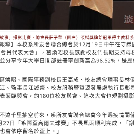
故事」攝影比賽，總會長莊子華（圖左）頒贈獎牌給冠軍得主教科
報導】本校系所友會聯合總會於12月19日中午在守謙
次會員代表大會」，葛煥昭校長感謝校友們長期支持母校
分享今年大學日間部註冊率創新高為98.52%，是歷
葛煥昭、國際事務副校長王高成、校友總會理事長林
江、監事長江誠榮、校友服務暨資源發展處執行長彭
表蒞臨與會，約180位校友與會。這次大會也規劃攝
不遠千里抽空前來，系所友會聯合總會今年遇疫情關係
月27日「系際盃高爾夫球賽」不畏風雨順利完成，「
也會依序留名於盃上。」