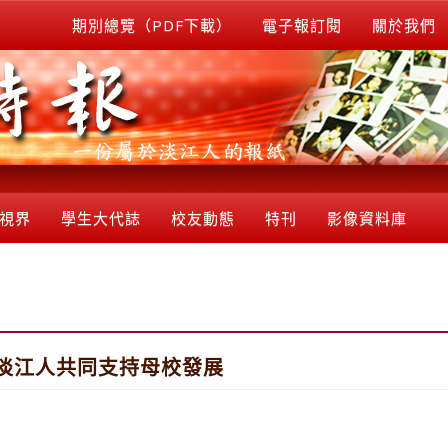
期別總覽（PDF下載）
電子報訂閱
關於我們
視界
學生大代誌
校友動態
特刊
影像資料庫
淡江人共同支持母校發展