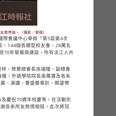
系友周秀娟。（攝影／鄧晴）
國際會議中心舉辦「第5屆第4次
，144個各類型校友會、28萬名
經70年發展與建設，所有淡江人共
健祥、榮譽總會長孫瑞隆、副總會
春陽、外語學院院長吳萬寶及各系
影展、演講、豐盛餐車趴，期望帶
及慶祝70週年校慶等，在活動形
謝謝各系所友熱情相挺，此次將冠