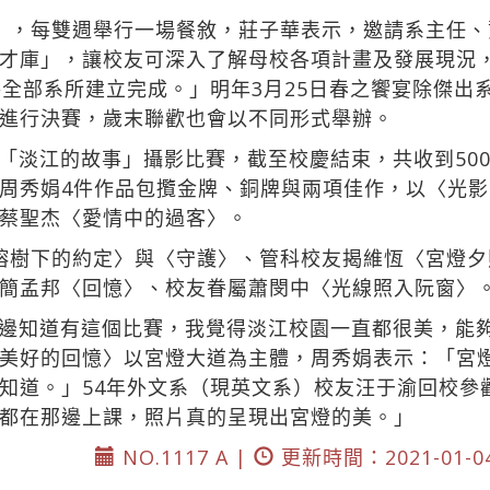
」，每雙週舉行一場餐敘，莊子華表示，邀請系主任
才庫」，讓校友可深入了解母校各項計畫及發展現況
將全部系所建立完成。」明年3月25日春之饗宴除傑出
進行決賽，歲末聯歡也會以不同形式舉辦。
「淡江的故事」攝影比賽，截至校慶結束，共收到50
周秀娟4件作品包攬金牌、銅牌與兩項佳作，以〈光
蔡聖杰〈愛情中的過客〉。
榕樹下的約定〉與〈守護〉、管科校友揭維恆〈宮燈
簡孟邦〈回憶〉、校友眷屬蕭閔中〈光線照入阮窗〉
邊知道有這個比賽，我覺得淡江校園一直都很美，能
美好的回憶〉以宮燈大道為主體，周秀娟表示：「宮
知道。」54年外文系（現英文系）校友汪于渝回校參
都在那邊上課，照片真的呈現出宮燈的美。」
NO.1117 A |
更新時間：2021-01-0