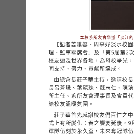
本校系所友會舉辦「淡江的
【記者姜雅馨、周亭妤淡水校園
理、監事聯席會」及「第5屆第2
校友遍及世界各地，為母校爭光，並
同支持、努力、貢獻所達成。
由總會長莊子華主持，邀請校長
長呂芳熾、葉麗珠、蘇志仁、陳滄
所主任、系所友會理事長及會員代
給校友溫暖氛圍。
莊子華首先感謝校友們百忙之中
式上有所變化：春之饗宴延後，9
軍隊伍刻於永久盃，未來奪冠隊伍