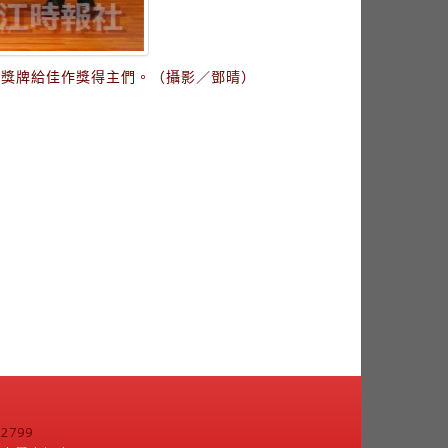
贈獎牌給佳作獎得主們。（攝影／鄧晴）
799