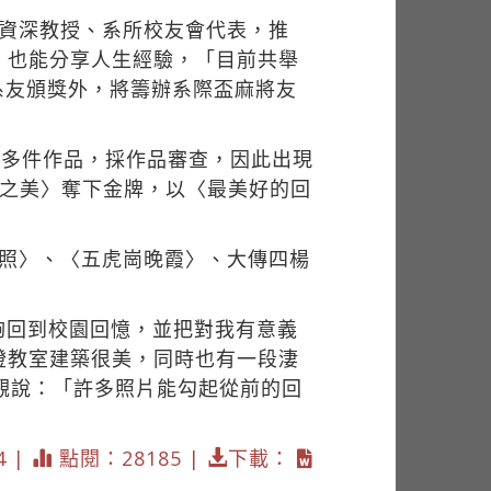
、資深教授、系所校友會代表，推
，也能分享人生經驗，「目前共舉
系友頒獎外，將籌辦系際盃麻將友
0多件作品，採作品審查，因此出現
影之美〉奪下金牌，以〈最美好的回
夕照〉、〈五虎崗晚霞〉、大傳四楊
。
夠回到校園回憶，並把對我有意義
燈教室建築很美，同時也有一段淒
觀說：「許多照片能勾起從前的回
4 |
點閱：28185 |
下載：