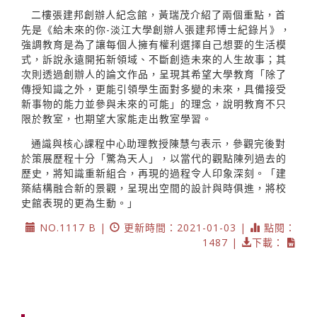
二樓張建邦創辦人紀念館，黃瑞茂介紹了兩個重點，首
先是《給未來的你-淡江大學創辦人張建邦博士紀錄片》，
強調教育是為了讓每個人擁有權利選擇自己想要的生活模
式，訴說永遠開拓新領域、不斷創造未來的人生故事；其
次則透過創辦人的論文作品，呈現其希望大學教育「除了
傳授知識之外，更能引領學生面對多變的未來，具備接受
新事物的能力並參與未來的可能」的理念，說明教育不只
限於教室，也期望大家能走出教室學習。
通識與核心課程中心助理教授陳慧勻表示，參觀完後對
於策展歷程十分「驚為天人」，以當代的觀點陳列過去的
歷史，將知識重新組合，再現的過程令人印象深刻。「建
築結構融合新的景觀，呈現出空間的設計與時俱進，將校
史館表現的更為生動。」
NO.1117 B |
更新時間：2021-01-03 |
點閱：
1487 |
下載：