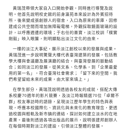
黃瑞茂帶領大家自入口開始參觀，同時進行導覽及說
明。他首先說明校史館的前身瀛苑本來設計為外賓招待
所，後來變成張創辦人的宿舍，入口為原來的車庫，因修
建成公共空間而增加無障礙電梯，外觀採取鏡面玻璃的設
計，以呼應週遭的環境；于右任的墨寶，淡江校訓「樸實
剛毅」映入眼簾，則明顯點出淡江文化的由來。
一樓的淡江大事紀，展示淡江創校以來的發展與成果。
黃瑞茂進一步說明驚聲大樓代表臺灣建築的發展，包括教
學大樓與會議廳及展演廳的結合，與臺灣發展的脈動結
合；如同淡江的發展，從英文系、化學系，到「企業最愛
用的第一名」，符合臺灣社會需求；「留下來的空間，我
們希望留給未來的成果，由大家來填上。」
在學生部分，黃瑞茂說明透過各校友的成就，搭配大傳
系校慶70週年的影片競賽，及淡江時報精選70位「卓爾不
群」校友專訪時的語錄，呈現淡江歷年學生的特色與表
現，呼應本校國際化、資訊化與未來化的教育理念，更透
過校園與輕軌及新市鎮的連結，探討如何建立淡水的在地
產業。最後則透過各項出版品的展示，說明張建邦創辦人
在每個時期對淡江的建設，引領淡江整體的發展。