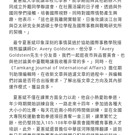
夏憲斌大學就讀本校化學系，就學期間與其他創辦人共
同成立外籍同學聯誼會，在社團活躍的日子裡，透過與外
國同學們接觸，培養國際視野，同時對國際情勢產生興
趣，他表示，「這也是我離開實驗室，日後攻讀淡江台灣
與亞太研究全英語碩士學位學程及國際事務與戰略研究所
的契機。」
最令夏憲斌印象深刻的事情莫過於協助國際事務學院接
待熊貓講師Dr. Avery Goldstein，他分享，「Avery
Goldstein先生十分友善，我們一起逛夜市與品嘗美食，也
與他討論美中臺戰略讓我收穫非常的多。」同時，在
《Tamkang Journal of International Affairs》擔任期
刊助理編輯時，在收新文章與過濾文章的過程中，與編輯
們討論是否符合出版需求，了解出版文章之方向及其內部
運作模式，獲益良多。
夏憲斌不僅在課業方面全力以赴，他自小熱愛跆拳道，
年少時期開始訓練自我，一路走來十四年，參加過各種大
大小小的比賽，每天花近兩小時的時間做訓練，並在全國
大專院校運動會跆拳道項目勇奪一金三銅，課業繁忙之
餘，他仍堅持加入105-108年中華奧會國際體育事務人才
培訓，此外，夏憲斌還曾擔任中華拔河隊隨隊翻譯。談到