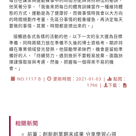
每日在課業與運動賽事中的時間分配與保持熱忱的秘訣，
他笑著分享，「我後來把每日的體育訓練當作一種維持體
態的方式，運動是為了健康好，而做事情時我會以大方向
的時間規劃作考量，先區分事情的輕重緩急，再決定每天
要做的事情，其實，時間都是擠出來的。」
接觸過各式各樣的活動的他，以下一次的全大運為目標
準備，同時將精力放在準備不久後的博士資格考，期許持
續在專業領域發光發熱。他鼓勵學弟妹們，機會是留給準
備好的人，「持續努力，遇到挫折不要輕易放棄，面臨抉
擇謹慎取捨與考慮，然後，把握每一個得來不易的機
會。」
NO.1117 B |
更新時間：2021-01-03 |
點閱：
1790 |
下載：
相關新聞
前筆：創新創業期末成果 分享學習心得