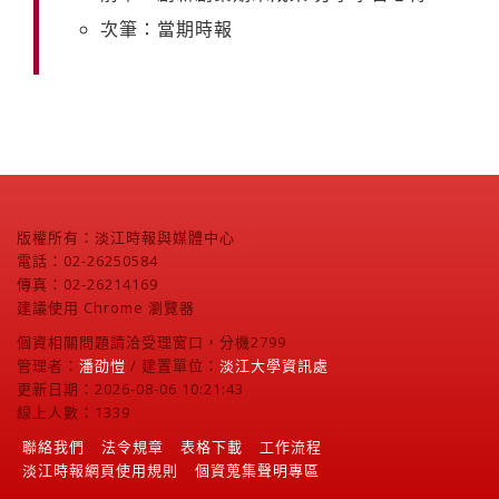
次筆：當期時報
版權所有：淡江時報與媒體中心
電話：02-26250584
傳真：02-26214169
建議使用 Chrome 瀏覽器
個資相關問題請洽受理窗口，分機2799
管理者：
潘劭愷
/ 建置單位：
淡江大學資訊處
更新日期：2026-08-06 10:21:43
線上人數：1339
聯絡我們
法令規章
表格下載
工作流程
淡江時報網頁使用規則
個資蒐集聲明專區