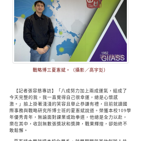
戰略博三夏憲斌。（攝影／高宇彣）
【記者張容慈專訪】「八成努力加上兩成運氣，組成了
今天完整的我，我一直覺得自己很幸運，總是心懷感
激。」臉上掛著淺淺的笑容且舉止恭謙有禮，目前就讀國
際事務與戰略研究所博士班的夏憲斌說道。榮獲本校109學
年優秀青年，無論面對課業或跆拳道，他總是全力以赴，
樂在其中，收刮無數張獎狀和獎牌，戰果輝煌，卻始終不
敢鬆懈。