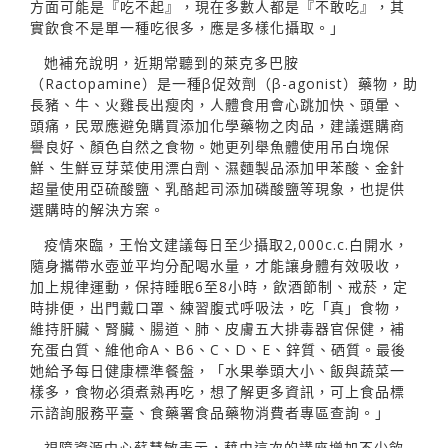
方面可能是『吃不起』，現在多數人都是『不敢吃』，其
實飲食不是單一種吃很多，應是多樣化攝取。」
她補充說明，近期常聽到的萊克多巴胺
（Ractopamine）是一種β促效劑（β-agonist）藥物，助
長豬、牛、火雞長出瘦肉，人體食用會心跳加快、頭暈、
頭痛，民眾應避免購買添加化學藥物之肉品，建議選購商
譽良好、顏色自然之食物。她更列舉魚體使用吊白塊保
鮮、生鮮豆芽菜使用漂白劑、濕麵製品添加甲苯酸、金針
超量使用亞硫酸鹽、乳酪起司添加磷酸鹽等現象，也提供
選購時的解決方案。
疫情來臨，王怡文建議每日至少攝取2,000c.c.白開水，
隨身攜帶水壺並平均分配喝水量，才能讓身體有效吸收，
加上規律運動，保持睡眠6至8小時，飲酒節制、戒菸，定
時排便，出門戴口罩、練習腹式呼吸法，吃「真」食物，
維持肝臟、腎臟、腸道、肺、皮膚五大排毒器官保健，補
充蛋白質、維他命A、B6、C、D、E、鋅質、硒質。最後
她給予每日健康標準餐盤，「水果拳頭大小、飯與蔬菜一
樣多，食物必須煮熟再吃，想了解更多資訊，可上食品標
示諮詢服務平臺、食藥署食品藥物消費者專區查詢。」
視障資源中心蘇慧敏表示，藉由這次的講座增加不少飲