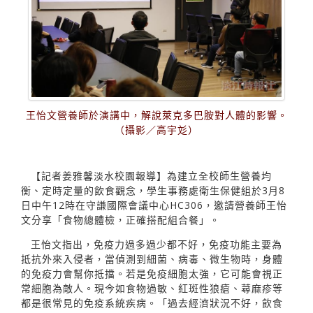
王怡文營養師於演講中，解說萊克多巴胺對人體的影響。
（攝影／高宇彣）
【記者姜雅馨淡水校園報導】為建立全校師生營養均
衡、定時定量的飲食觀念，學生事務處衛生保健組於3月8
日中午12時在守謙國際會議中心HC306，邀請營養師王怡
文分享「食物總體檢，正確搭配組合餐」。
王怡文指出，免疫力過多過少都不好，免疫功能主要為
抵抗外來入侵者，當偵測到細菌、病毒、微生物時，身體
的免疫力會幫你抵擋。若是免疫細胞太強，它可能會視正
常細胞為敵人。現今如食物過敏、紅斑性狼瘡、蕁麻疹等
都是很常見的免疫系統疾病。「過去經濟狀況不好，飲食