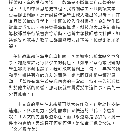
授帶領，真的受益匪淺。」教學是不斷學習和調整的過
程，「比如中國思想史課程，我會讓學生不只閱讀文本，
更要提出問題，進行討論時讓學生深入淺出的思考。」在
兼具質與量的教學上，李蕙如投入教材編撰、協助學生舉
辦學習成果展、擔任榮譽學程導師、科技部大專生計畫指
導教師並舉行讀書會等活動，也曾主領教師成長社群，如
議題導向敘事力教學社群團隊培力計畫等，忙碌卻多采多
姿。
任何教學都與學生息息相關，李蕙如拿出紙本點名單分
享，她總會註記每個學生的特色，「如果平常有戴眼鏡的
學生哪天不戴眼鏡了，我可能就會問上一句。」年輕的她
和學生維持著亦師亦友的關係，她也同樣能從中獲得感
動。「曾經有學生聽完我四書的一堂課，特別來告訴我這
對於他生活的影響，那時候就會覺得授業這件事，真的十
分有意義。」
「中文系的學生在未來都可以大有作為。」對於科技快
速進步，各項能力、技術需求日漸快速的世代，李蕙如
說：「人文的力量永遠都在，而且永遠都是必須的，將一
件事物專精，無論身在何處何時，是個金子總會發光。」
（文／廖宜美）