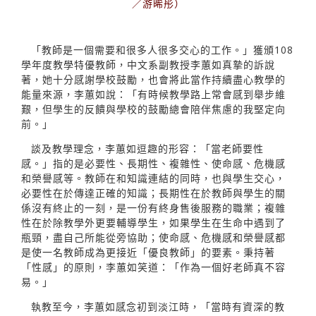
／游晞彤）
「教師是一個需要和很多人很多交心的工作。」獲頒108
學年度教學特優教師，中文系副教授李蕙如真摯的訴說
著，她十分感謝學校鼓勵，也會將此當作持續盡心教學的
能量來源，李蕙如說：「有時候教學路上常會感到舉步維
艱，但學生的反饋與學校的鼓勵總會陪伴焦慮的我堅定向
前。」
談及教學理念，李蕙如逗趣的形容：「當老師要性
感。」指的是必要性、長期性、複雜性、使命感、危機感
和榮譽感等。教師在和知識連結的同時，也與學生交心，
必要性在於傳達正確的知識；長期性在於教師與學生的關
係沒有終止的一刻，是一份有終身售後服務的職業；複雜
性在於除教學外更要輔導學生，如果學生在生命中遇到了
瓶頸，盡自己所能從旁協助；使命感、危機感和榮譽感都
是使一名教師成為更接近「優良教師」的要素。秉持著
「性感」的原則，李蕙如笑道：「作為一個好老師真不容
易。」
執教至今，李蕙如感念初到淡江時，「當時有資深的教