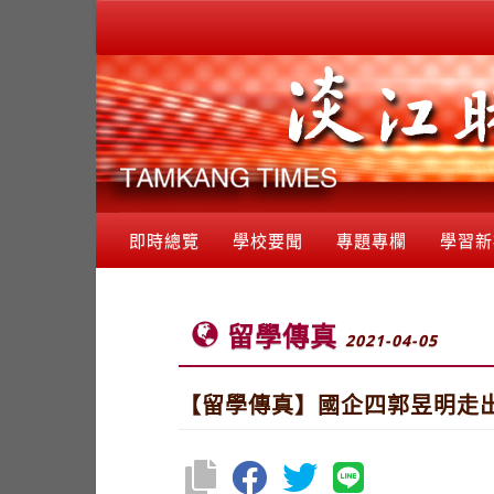
即時總覽
學校要聞
專題專欄
學習新
留學傳真
2021-04-05
【留學傳真】國企四郭昱明走