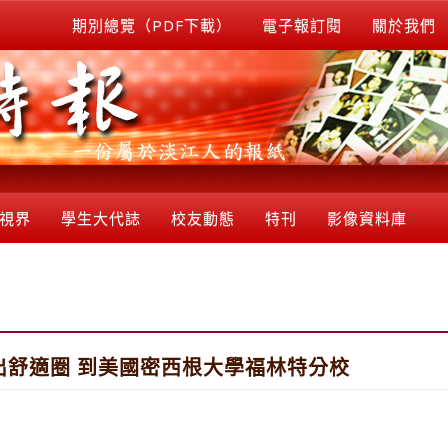
期別總覽（PDF下載）
電子報訂閱
關於我們
視界
學生大代誌
校友動態
特刊
影像資料庫
出舒適圈 到美國密西根大學福林特分校