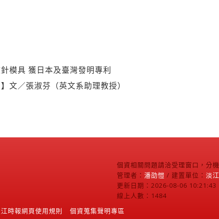
針模具 獲日本及臺灣發明專利
利】文／張淑芬（英文系助理教授）
個資相關問題請洽受理窗口，分機2
管理者：
潘劭愷
/ 建置單位：
淡
更新日期：2026-08-06 10:21:43
線上人數：1484
淡江時報網頁使用規則
個資蒐集聲明專區