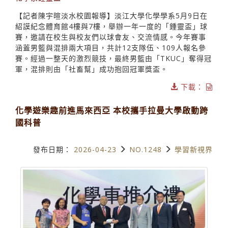
【記者陳宇暄淡水校園報導】淡江大學化學學系5月9日在
紹謨紀念體育館4樓與7樓，舉辦一年一度的「鍾靈盃」球
賽，邀請在校生與校友們以球會友、交流情感。今年賽事
涵蓋男籃與混排兩大項目，共計12支隊伍、109人報名參
賽。經過一整天的激烈競技，最終男籃由「TKUC」奪得冠
軍，混排則由「社畜幫」成功抱回冠軍獎盃。
下載：
化學遊樂趣前進馬來西亞 本校攜手拉曼大學啟動跨
國科普
發布日期：
2026-04-23
NO.1248
學習新視界