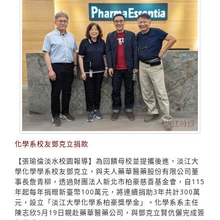
化學系校友鄧克立捐款
【張瑜倫淡水校園報導】為回饋母校並提攜後進，淡江大
學化學學系校友鄧克立，與夫人藥華醫藥股份有限公司董
事長詹青柳，透過財團法人新北市柏豪慈善基金會，自115
年起每年捐贈新臺幣100萬元，將連續捐助3年共計300萬
元，設立「淡江大學化學系柏豪獎學金」。化學系系主任
陳志欣5月19日親赴藥華醫藥公司，與鄧克立賢伉儷完成簽