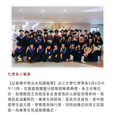
化學系小畢典
【記者陳宇暄淡水校園報導】淡江大學化學學系6月6日中
午12時，在圖書館鍾靈分館舉辦畢業典禮，系主任陳志
欣、助理教授王奕翔及系友會會長許火順皆到場參與。現
場氣氛溫馨熱烈，畢業生與師長、家長共享喜悅，會中頒
發學生論文獎、學業獎與操行獎，同時由陳志欣與王奕翔
逐一為畢業生完成撥穗儀式。