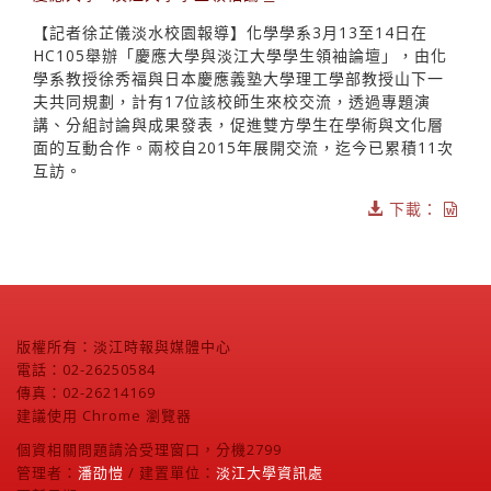
【記者徐芷儀淡水校園報導】化學學系3月13至14日在
HC105舉辦「慶應大學與淡江大學學生領袖論壇」，由化
學系教授徐秀福與日本慶應義塾大學理工學部教授山下一
夫共同規劃，計有17位該校師生來校交流，透過專題演
講、分組討論與成果發表，促進雙方學生在學術與文化層
面的互動合作。兩校自2015年展開交流，迄今已累積11次
互訪。
下載：
版權所有：淡江時報與媒體中心
電話：02-26250584
傳真：02-26214169
建議使用 Chrome 瀏覽器
個資相關問題請洽受理窗口，分機2799
管理者：
潘劭愷
/ 建置單位：
淡江大學資訊處