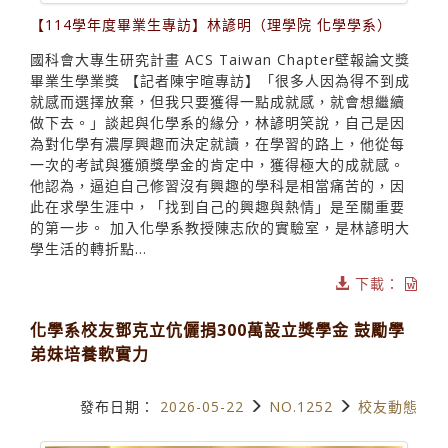
【114學年度畢業生專訪】林諺明（理學院 化學學系）
國科會大專生研究計畫 ACS Taiwan Chapter壁報論文獎
畢業生學業獎 【記者陳宇暄專訪】「很多人因為得不到成
就感而選擇放棄，但我只要獲得一點成就感，就會想繼續
做下去。」談起與化學系的緣分，林諺明笑說，自己是因
為對化學有濃厚興趣而決定就讀，在學習的路上，他從每
一次的考試與獲頒獎學金的肯定中，獲得極大的成就感。
他認為，逼迫自己修習沒有興趣的學科是相當痛苦的，因
此在求學生涯中，「找到自己的興趣與熱情」是至關重要
的第一步。 加入化學系教授陳志欣的實驗室，是林諺明大
學生活的轉折點...
下載：
化學系校友鄧克立伉儷捐300萬設立獎學金 鼓勵學
弟妹培養軟實力
發布日期：
2026-05-22
NO.1252
校友動態