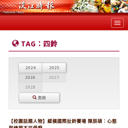
Toggl
navig
TAG：四鈴
2024
2025
2026
2027
2028
查詢
【校園話題人物】縱橫國際扯鈴賽場 陳辰碩：心態
與練習不可偏廢