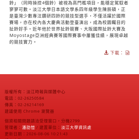
鈴」（同時操控4個鈴）被視為高門檻項目，能穩定駕馭者
寥寥可數。淡江大學日本語文學系四年級學生陳辰碩，正
是臺灣少數專注鑽研四鈴的競技型選手，不僅活躍於國際
賽場，亦在校內各大慶典活動登臺演出，成為校園矚目的
扯鈴好手。近年他於世界扯鈴競賽、大阪國際扯鈴大賽及
Moyostage亞洲經典賽等國際賽事中屢獲佳績，展現卓越
的競技實力。
下載：
版權所有：淡江時報與媒體中心
電話：02-26250584
傳真：02-26214169
建議使用 Chrome 瀏覽器
個資相關問題請洽受理窗口，分機2799
管理者：
潘劭愷
/ 建置單位：
淡江大學資訊處
更新日期：2026-08-06 10:21:43