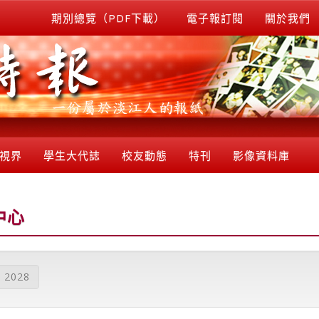
期別總覽（PDF下載）
電子報訂閱
關於我們
視界
學生大代誌
校友動態
特刊
影像資料庫
中心
2028