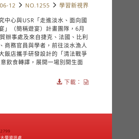
06-12
NO.1255
學習新視界
究中心與USR「走進淡水、面向國
宴」（簡稱遊宴）計畫團隊，6月
經貿辦事處及來自捷克、法國、比利
、商務官員與學者，前往淡水漁人
大飯店攜手研發設計的「清法戰爭
創意飲食轉譯，展開一場別開生面
下載：
799
江大學資訊處