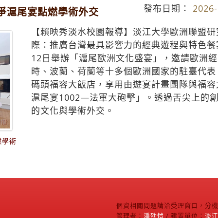
發布日期：
2026-
爭滬尾宴點燃學術外交
【賴映秀淡水校園報導】淡江大學歐洲聯盟研
際：推廣台灣最具影響力的經典遊程與特色餐
12日舉辦「滬尾歐洲文化盛宴」，邀請歐洲
時、波蘭、荷蘭等十多個歐洲國家的駐臺代表
碼頭福容大飯店，享用由遊宴計畫團隊與福容
滬尾宴1002—法軍大砲擊」。透過舌尖上的
的文化與學術外交。
燃學術
個資相關問題請洽受理窗口，分機2
管理者：
潘劭愷
/ 建置單位：
淡