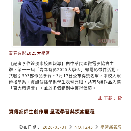
青春有影2025大學盃
【記者李作皊淡水校園報導】由中華民國微電影協會主
辦，第十一屆「青春有影2025大學盃」微電影徵件活動，
共吸引393部作品參賽。3月17日公布得獎名單，本校大眾
傳播學系、資訊傳播學系學生表現亮眼，共有5組作品入選
「百大精選獎」，並於多個組別中獲得佳績。
下載：
資傳系師生創作展 呈現學習與探索歷程
發布日期：
2026-03-31
NO.1245
學習新視界