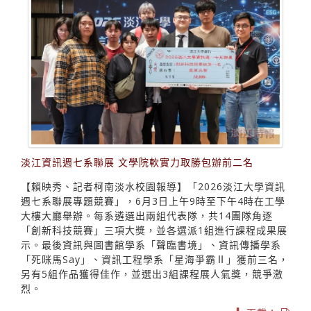
淡江資訊週七系聯展 文學院軟實力取勝包辦前二名
【賴映秀、記者柯南淡水校園報導】「2026淡江大學資訊
週七系聯展專題競賽」，6月3日上午9時至下午4時在工學
大樓大廳舉辦。每系遴選出兩組代表隊，共14團隊角逐
「創新科技競賽」三項大獎，並各選派1組進行課程成果展
示。最後資訊與圖書館學系「聲臨書境」、資訊傳播學系
「死咪馬Say」、資訊工程學系「星海爭霸Ⅱ」獲前三名，
另有5組作品獲得佳作，並選出3組課程展人氣獎，競爭激
烈。