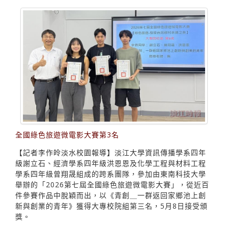
全國綠色旅遊微電影大賽第3名
【記者李作皊淡水校園報導】淡江大學資訊傳播學系四年
級謝立石、經濟學系四年級洪恩恩及化學工程與材料工程
學系四年級曾翔晟組成的跨系團隊，參加由東南科技大學
舉辦的「2026第七屆全國綠色旅遊微電影大賽」，從近百
件參賽作品中脫穎而出，以《青創＿一群返回家鄉池上創
新與創業的青年》獲得大專校院組第三名，5月8日接受頒
獎。