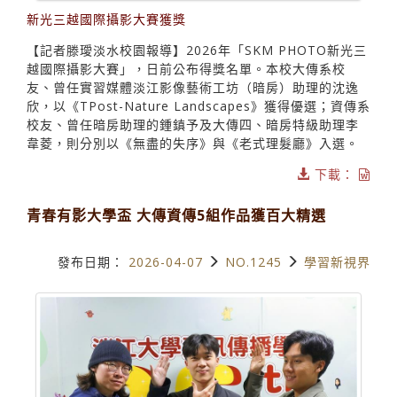
新光三越國際攝影大賽獲獎
【記者滕璦淡水校園報導】2026年「SKM PHOTO新光三
越國際攝影大賽」，日前公布得獎名單。本校大傳系校
友、曾任實習媒體淡江影像藝術工坊（暗房）助理的沈逸
欣，以《TPost-Nature Landscapes》獲得優選；資傳系
校友、曾任暗房助理的鍾鎮予及大傳四、暗房特級助理李
韋菱，則分別以《無盡的失序》與《老式理髮廳》入選。
下載：
青春有影大學盃 大傳資傳5組作品獲百大精選
發布日期：
2026-04-07
NO.1245
學習新視界