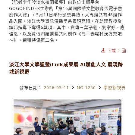
【記者李作皊淡水校園報導】由數位出版平台
GOGOFINDER主辦的「第16屆國際華文暨教育盃電子書
創作大賽」，5月11日舉行頒獎典禮，大專組共有48組作
品入圍，淡江大學資訊傳播學系表現亮眼，在助理教授詹
鎮邦指導下奪得6獎項。其中，資傳三葉子翎、劉家妤、應
佳恩，以及資傳四羅紫菱共同創作《嘿！去喝杯漢方茶吧
～》，榮獲特優第二名。
下載：
淡江大學文學週暨iLink成果展 AI賦能人文 展現跨
域新視野
發布日期：
2026-05-11
NO.1250
學習新視界