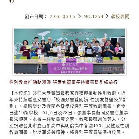
發布日期：
2026-06-03
NO.1254
學校要聞
性別教育推動路漫漫 張家宜董事長持續善舉引領前行
【本校訊】淡江大學董事長張家宜積極推動性別教育，近
年來持續響應女書店「校園好書愛閱讀-性別友善蒲公英計
劃」，捐贈雙北及宜蘭各級學校性別平等教育圖書，迄今
已逾10所學校。5月6日及28日，張董事長偕同女書店董事
長宋順蓮、本校主任秘書黃文智、教務長蔡宗儒等人，分
別捐贈台北市立百齡高中與明倫高中各逾150冊女性及性別
教育圖書，盼以蒲公英精神，將性別平等意識深植校園。